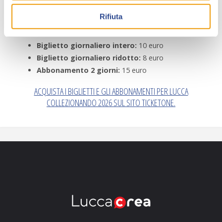
ACQUISTO AL POLO FIERE I GIORNI DELLA
Rifiuta
MANIFESTAZIONE
Biglietto giornaliero intero:
10 euro
Biglietto giornaliero ridotto:
8 euro
Abbonamento 2 giorni:
15 euro
ACQUISTA I BIGLIETTI E GLI ABBONAMENTI PER LUCCA
COLLEZIONANDO 2026 SUL SITO TICKETONE.