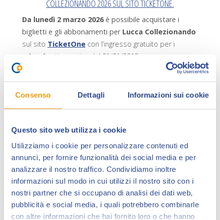
COLLEZIONANDO 2026 SUL SITO TICKETONE.
Da lunedì 2 marzo 2026
è possibile acquistare i
biglietti e gli abbonamenti per
Lucca Collezionando
sul sito
TicketOne
con l’ingresso gratuito per i
minori
nati a partire dal 01/01/2013.
Gli
accompagnatori
(massimo 2) dei minori che
entrano gratuitamente avranno diritto al biglietto
Consenso
Dettagli
Informazioni sui cookie
ridotto.
Sono disponibili riduzioni anche per
Over 65
.
I
soci Anafi
in regola coi tesseramenti 2025 e
Questo sito web utilizza i cookie
2026 entrano gratuitamente.
Utilizziamo i cookie per personalizzare contenuti ed
Il
biglietto omaggio per persone con
annunci, per fornire funzionalità dei social media e per
disabilità
sarà ritirabile alla biglietteria di Lucca
analizzare il nostro traffico. Condividiamo inoltre
Collezionando presso il Polo Fiere nei due giorni
informazioni sul modo in cui utilizzi il nostro sito con i
di manifestazione. Per n. 1 accompagnatore di
nostri partner che si occupano di analisi dei dati web,
persona con disabilità è previsto l’ingresso
pubblicità e social media, i quali potrebbero combinarle
ridotto.
con altre informazioni che hai fornito loro o che hanno