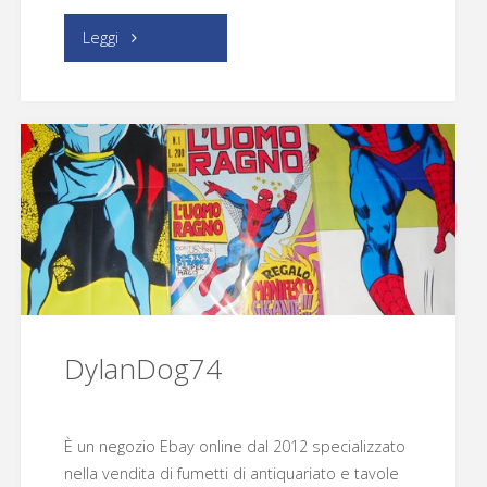
"Fumo
Leggi
di
China/Cartoon
Club"
DylanDog74
È un negozio Ebay online dal 2012 specializzato
nella vendita di fumetti di antiquariato e tavole