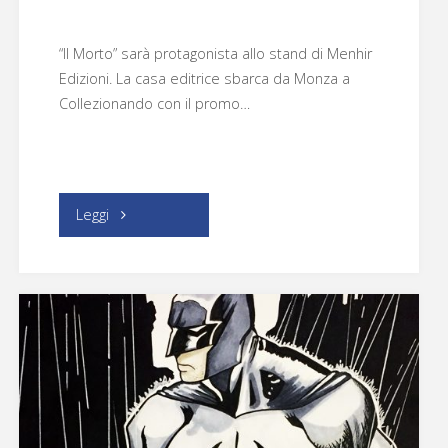
“Il Morto” sarà protagonista allo stand di Menhir
Edizioni. La casa editrice sbarca da Monza a
Collezionando con il promo…
"Menhir
Leggi
Edizioni"