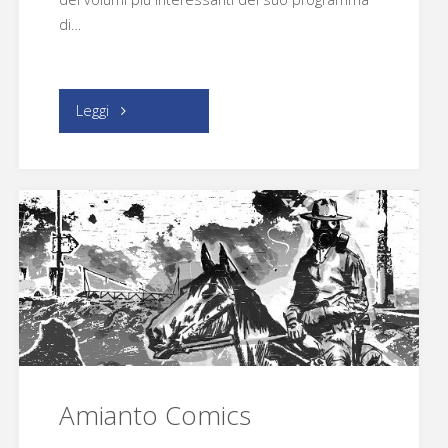
di…
"ReNoir
Leggi
Comics/Nona
Arte"
Amianto Comics