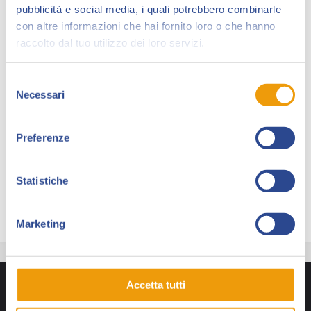
dedicato alla vendita delle tavole originali, da anni
pubblicità e social media, i quali potrebbero combinarle
punto di riferimento per artisti come Gipi, Roi,
con altre informazioni che hai fornito loro o che hanno
Carnevale e molti altri.A Collezionando, oltre a un
raccolto dal tuo utilizzo dei loro servizi.
ricchissimo assortimento di originali Bonelli, di
supereroi, d’autore e Disney, presenteremo una
Selezione
novità incredibile: le tavole originali di
Dopo un lungo
Necessari
del
silenzio
, il recente albo del ritorno di Tiziano Sclavi a
consenso
Dylan Dog, illustrato da Giampiero Casertano.
Preferenze
Le pagine di questa storia sono già un classico,
oggetto di una mostra al Museo del Fumetto di
Milano, e potrete trovarle in anteprima a Lucca al
Statistiche
nostro stand!
Marketing
Accetta tutti