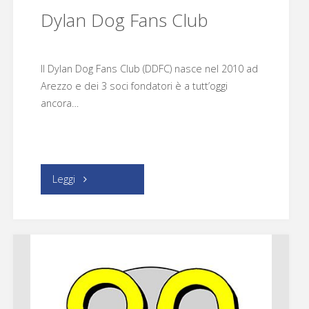
Dylan Dog Fans Club
Il Dylan Dog Fans Club (DDFC) nasce nel 2010 ad
Arezzo e dei 3 soci fondatori è a tutt’oggi
ancora…
"Dylan
Leggi
Dog
Fans
Club"