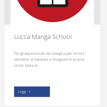
e
Kalya"
Lucca Manga School
Per gli appassionati dei manga e per chi ha il
desiderio di imparare a disegnare le proprie
storie, l’area di…
"Lucca
Leggi
Manga