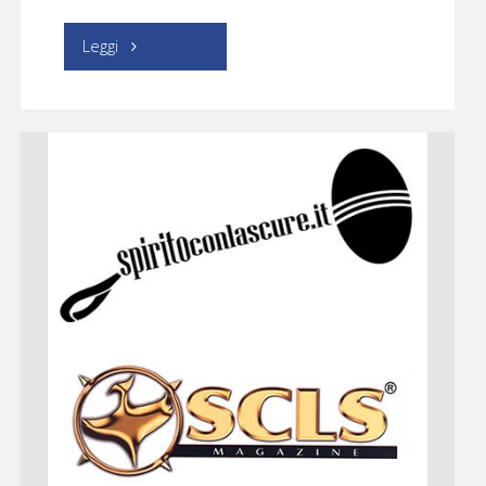
"Il
Leggi
Collezionista"