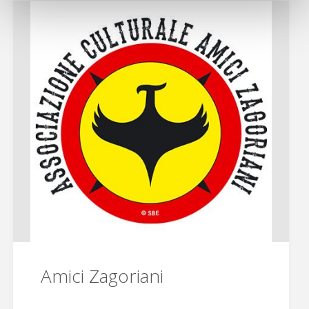
delle
associazioni"
Amici Zagoriani