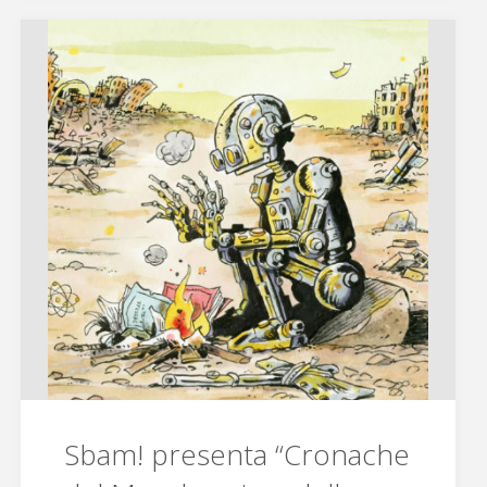
solidali,
fumetti,
sociale,
sport
ed
Happy
Days!"
Sbam! presenta “Cronache