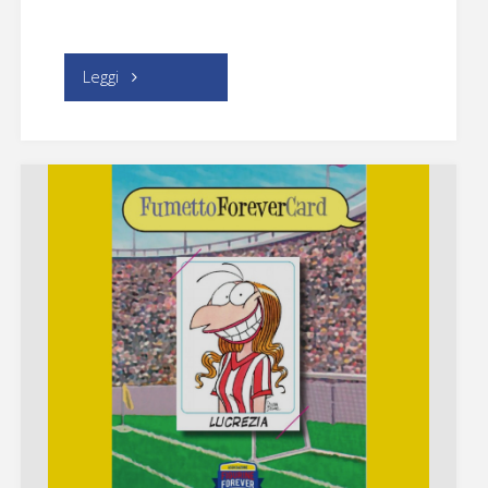
"Elenco
Leggi
degli
espositori"