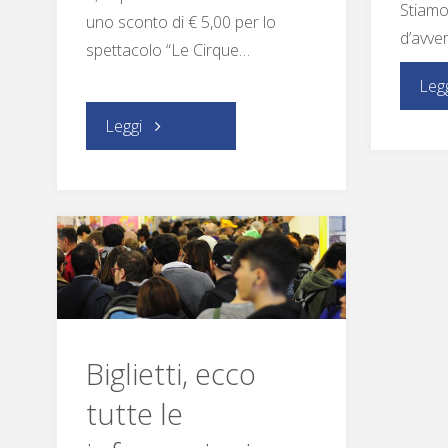
Stiamo
uno sconto di € 5,00 per lo
d’avve
spettacolo “Le Cirque…
Leg
"E
Leggi
la
sera,
tutti
al
Cirque
Biglietti, ecco
tutte le
(con