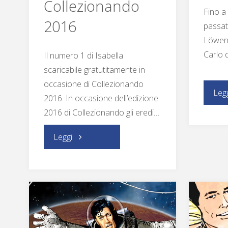
Collezionando
Fino a
2016
passate
Löweng
Carlo d
Il numero 1 di Isabella
scaricabile gratutitamente in
occasione di Collezionando
Leg
2016. In occasione dell’edizione
2016 di Collezionando gli eredi…
"guidafumettoitaliano.com
Leggi
per
Collezionando
2016"