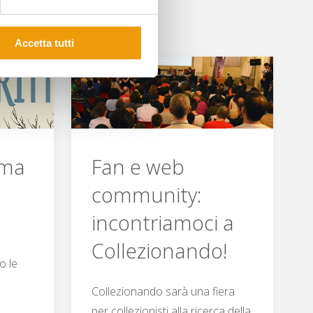
arriva
a
Accetta tutti
Lucca"
ima
Fan e web
community:
incontriamoci a
Collezionando!
o le
e
Collezionando sarà una fiera
per collezionisti alla ricerca della