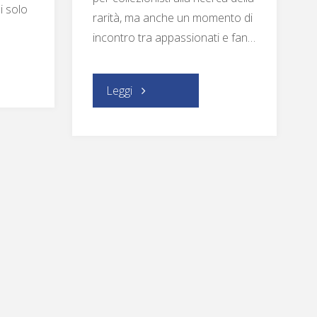
i solo
rarità, ma anche un momento di
incontro tra appassionati e fan…
"Fan
Leggi
e
web
community:
incontriamoci
a
Collezionando!"