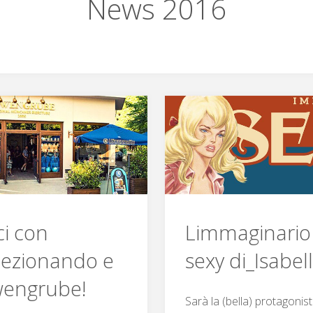
News 2016
ci con
Limmaginario
lezionando e
sexy di_Isabel
engrube!
Sarà la (bella) protagonis