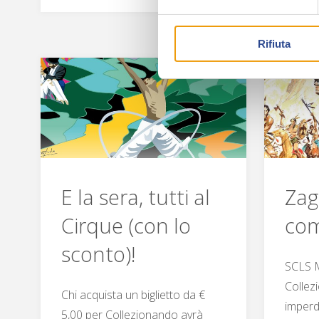
porta
Hal
Rifiuta
Starr
e
Capitan
Erik"
E la sera, tutti al
Zag
Cirque (con lo
co
sconto)!
SCLS M
Collez
Chi acquista un biglietto da €
imperdi
5,00 per Collezionando avrà