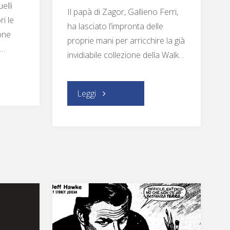
elli
Il papà di Zagor, Gallieno Ferri,
ri le
ha lasciato l’impronta delle
one
proprie mani per arricchire la già
o…
invidiabile collezione della Walk…
"Gallieno
Leggi
Ferri
nella
Walk
of
Fame"