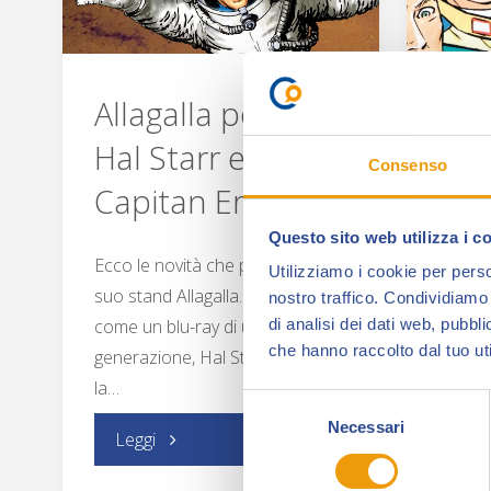
Allagalla porta
Un 
Hal Starr e
Vai
Consenso
Capitan Erik
spe
Questo sito web utilizza i c
Ecco le novità che porterà nel
La Gaz
Utilizziamo i cookie per perso
suo stand Allagalla. Impostato
collab
nostro traffico. Condividiamo 
come un blu-ray di ultima
Comics
di analisi dei dati web, pubbl
che hanno raccolto dal tuo uti
generazione, Hal Starr presenta
esclus
la…
albo s
Selezione
Necessari
del
"Allagalla
Leggi
Leg
consenso