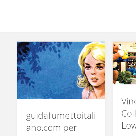
Vin
Col
guidafumettoitali
Low
ano.com per