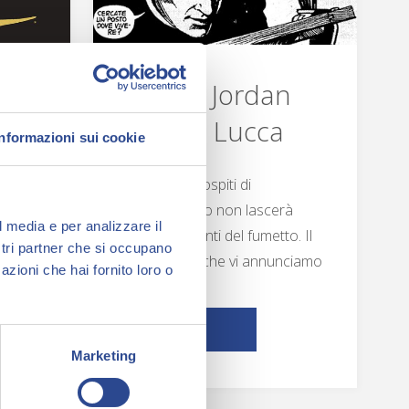
Sydney Jordan
arriva a Lucca
Informazioni sui cookie
La lista degli ospiti di
o
Collezionando non lascerà
l media e per analizzare il
delusi gli amanti del fumetto. Il
ostri partner che si occupano
e
primo nome che vi annunciamo
azioni che hai fornito loro o
è…
oi
"Sydney
Leggi
 primo
Marketing
Jordan