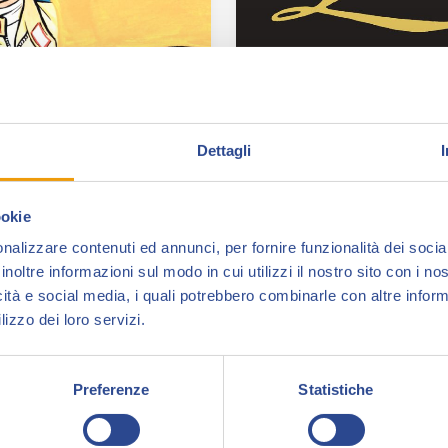
Michel
Lucky Luke e
llant davvero
Zorro, due
Dettagli
ciale
sorprese a
Collezionand
ookie
zetta dello Sport – in
nalizzare contenuti ed annunci, per fornire funzionalità dei socia
orazione con ReNoir
inoltre informazioni sul modo in cui utilizzi il nostro sito con i n
ReNoir Comics/Nona Art
/Nona Arte – presenta in
icità e social media, i quali potrebbero combinarle con altre inform
porterà in anteprima a
lizzo dei loro servizi.
iva a Collezionando un
Collezionando due dei su
peciale…
volumi più attesi: uno è il
Preferenze
Statistiche
episodio della…
"Un
gi
"Lucky
Leggi