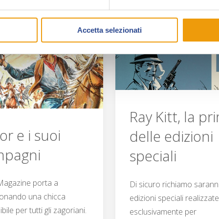
Michel
Luke
Vaillant
Accetta selezionati
e
davvero
Zorro,
speciale"
due
Ray Kitt, la pr
sorprese
or e i suoi
delle edizioni
a
mpagni
speciali
Collezionando"
agazine porta a
Di sicuro richiamo sarann
ionando una chicca
edizioni speciali realizzat
bile per tutti gli zagoriani.
esclusivamente per