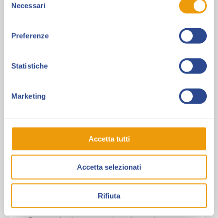
Necessari
del
da
consenso
stampare"
Preferenze
Statistiche
Marketing
Accetta tutti
Accetta selezionati
PalaDedicando
Rifiuta