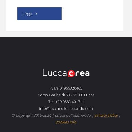
"Sali
Leggi
e
Gioca:
gioco
libero,
dimostrazioni,
P. Iva 01966320465
tornei"
Corso Garibaldi 53 - 55100 Lucca
Tel. +39 0583 401711
info@luccacollezionando.com
© Copyright 2016-2024 |
Lucca Collezionando
|
privacy policy
|
cookies info