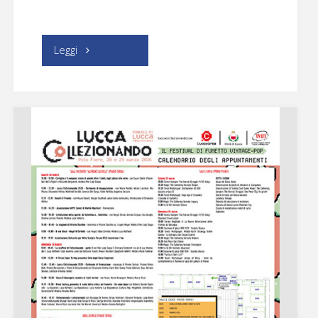
"Il
Leggi
programma
completo"