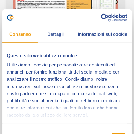
Mappa e programma da
Consenso
Dettagli
Informazioni sui cookie
stampare
Questo sito web utilizza i cookie
Tutte le informazioni sui vari programmi – la Sala
Incontri per gli autori e gli editori,
Utilizziamo i cookie per personalizzare contenuti ed
il PalaDedicando per gli autografi, l’Area
annunci, per fornire funzionalità dei social media e per
Lounge per i momenti di…
analizzare il nostro traffico. Condividiamo inoltre
informazioni sul modo in cui utilizzi il nostro sito con i
nostri partner che si occupano di analisi dei dati web,
pubblicità e social media, i quali potrebbero combinarle
"Mappa
Leggi
con altre informazioni che hai fornito loro o che hanno
raccolto dal tuo utilizzo dei loro servizi.
e
programma
Selezione