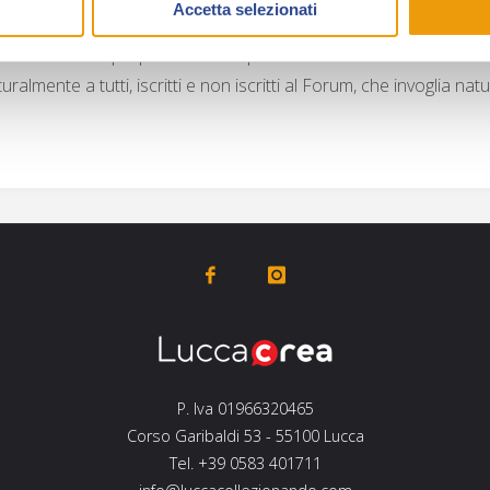
Accetta selezionati
offre la possibilità di ammirare video inediti e as
proprie “chicche” per collezionisti. Infine è stat
uralmente a tutti, iscritti e non iscritti al Forum, che invoglia na
P. Iva 01966320465
Corso Garibaldi 53 - 55100 Lucca
Tel. +39 0583 401711