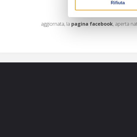
Rifiuta
aggiornata, la
pagina facebook
, aperta nat