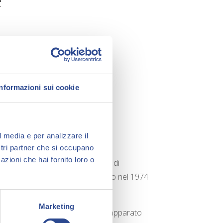
Informazioni sui cookie
l media e per analizzare il
ostri partner che si occupano
azioni che hai fornito loro o
 interessanti del suo programma di
to da Mino Milani e Aldo Di Gennaro nel 1974
Marketing
editi nel nostro paese e un ricco apparato