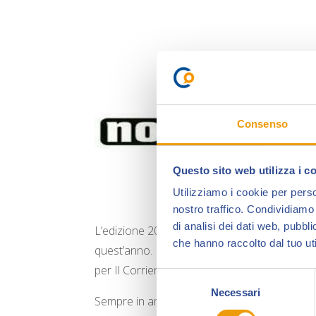
Consenso
Questo sito web utilizza i c
Utilizziamo i cookie per perso
nostro traffico. Condividiamo 
di analisi dei dati web, pubbl
L’edizione 2017 di Collezionando vede ReNoi
che hanno raccolto dal tuo uti
quest’anno. Prima fra tutti, va citata l’ediz
per Il Corriere dei Ragazzi, in un volume di 
Selezione
Necessari
del
Sempre in ambito di integrali, vede il suo es
consenso