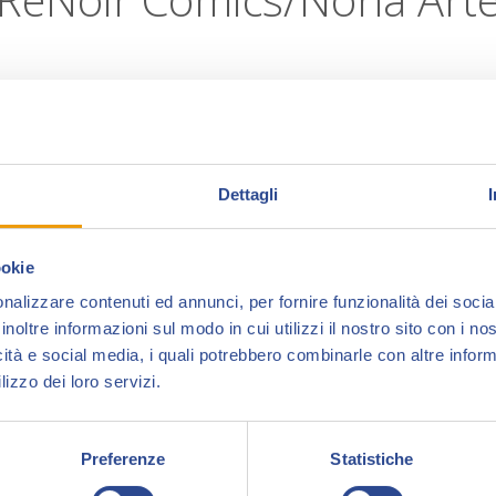
Dettagli
ookie
nalizzare contenuti ed annunci, per fornire funzionalità dei socia
inoltre informazioni sul modo in cui utilizzi il nostro sito con i n
icità e social media, i quali potrebbero combinarle con altre inform
r Comics/Nona Arte portare in anteprima alcuni dei volumi più
lizzo dei loro servizi.
ione integrale delle avventure de Il Maestro, il personaggio crea
ben 320 pagine.
Preferenze
Statistiche
ordio la collana di Alix di Jacques Martin, con ben due episodi in