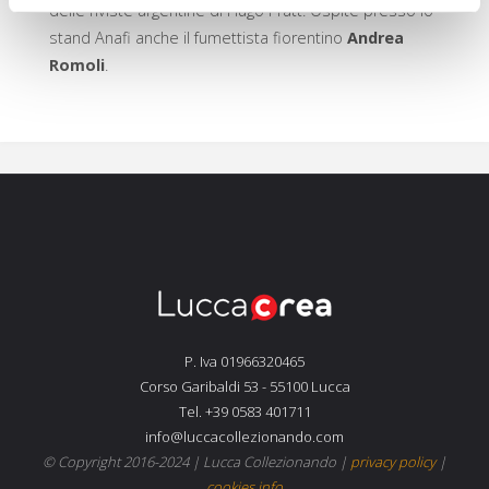
delle riviste argentine di Hugo Pratt. Ospite presso lo
stand Anafi anche il fumettista fiorentino
Andrea
Romoli
.
P. Iva 01966320465
Corso Garibaldi 53 - 55100 Lucca
Tel. +39 0583 401711
info@luccacollezionando.com
© Copyright 2016-2024 |
Lucca Collezionando
|
privacy policy
|
cookies info