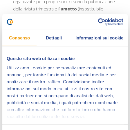
organizzate per i propri soci, ci sono la pubblicazione
della rivista trimestrale
Fumetto
(insostituibile
materiale di consultazione e lettura per chi si occupa
di fumetti anche dal punto di vista filologico e storico),
la stampa di albi, volumi e collane originali, inediti o
ristampe, di fumetti e/o di critica, la ricerca e stampa
Consenso
Dettagli
Informazioni sui cookie
di classici del fumetto nati per il mercato statunitense
e/o realizzati in quello francese, la gestione di un
Questo sito web utilizza i cookie
nutrito Catalogo di arretrati dell’Associazione e
dell’ANAF, e la realizzazione di una serie di eventi
Utilizziamo i cookie per personalizzare contenuti ed
(mostre personali, incontri con autori, ecc.), di solito in
annunci, per fornire funzionalità dei social media e per
concomitanza con Mostre Mercato del Fumetto di cui
analizzare il nostro traffico. Condividiamo inoltre
informazioni sul modo in cui utilizzi il nostro sito con i
l’ANAFI è organizzatore o copromotore, fra le quali
nostri partner che si occupano di analisi dei dati web,
risalta la
Mostra Mercato del Fumetto di Reggio
pubblicità e social media, i quali potrebbero combinarle
Emilia
(in maggio e in dicembre di ogni anno),
con altre informazioni che hai fornito loro o che hanno
paradiso dei collezionisti italiani, giunta nel dicembre
raccolto dal tuo utilizzo dei loro servizi.
2016 alla sua 57a edizione, occasione imperdibile
d’incontro fra domanda e offerta nel campo del