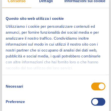
Consenso
Dettagli
Informazioni sui cookie
principale i 50 anni della Storia del West, la
fondamentale collana ideata da Sergio D’Antonio e
Renzo Calegari, e sviluppata principalmente assieme
Questo sito web utilizza i cookie
agli autori Sergio Tarquinio e Renato Polese. L’iniziativa
Utilizziamo i cookie per personalizzare contenuti ed
vede operare in rete lo staff della manifestazione,
annunci, per fornire funzionalità dei social media e per
l’associazione A.N.A.F.I., le If Edizioni e la Sergio Bonelli
analizzare il nostro traffico. Condividiamo inoltre
Editore. Dopo la mostra lucchese, dall’11 al 26 marzo
informazioni sul modo in cui utilizzi il nostro sito con i
toccherà infatti a Cremona proporre un allestimento
nostri partner che si occupano di analisi dei dati web,
speciale che valorizzerà i layout che D’Antonio
pubblicità e social media, i quali potrebbero combinarle
realizzava per i suoi collaboratori. Per entrambe le
con altre informazioni che hai fornito loro o che hanno
manifestazioni, i partner hanno co-prodotto un
raccolto dal tuo utilizzo dei loro servizi.
apposito catalogo, che sarà a disposizione nei
rispettivi stand.
Selezione
Necessari
del
Il Centro Fumetto porta anche le sue note produzioni
consenso
a favore degli autori emergenti. Tra questi i libri di
Roberta Sakka Sacchi e Francesca Follini, oltre che i
Preferenze
lavori dei giovani autori delle miniserie Bittersweet