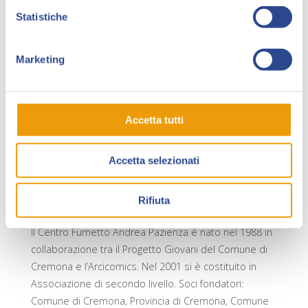
Superstories, Demon’s Blood, Dark Camelot, Gravity
Statistiche
Ox, Batuomo & Robino e i monografici di Anna
Conzatti, Matteo Pigoli e della giovanissima Beatrice
Grossi.
Marketing
Infine, come in occasione della prima edizione di
Collezionando, il Centro aprirà in parte i suoi archivi,
proponendo pezzi rari e rarissimi, realizzati in
Accetta tutti
passato e riguardanti autori e personaggi come Dylan
Dg, Rat-Man, Martin Mystère e Diabolik. Gli interessati
Accetta selezionati
possono anche provare a richiedere specifiche
pubblicazioni che, se disponibili, potranno essere
Rifiuta
consegnate in fiera.
Il Centro Fumetto Andrea Pazienza è nato nel 1988 in
collaborazione tra il Progetto Giovani del Comune di
Cremona e l’Arcicomics. Nel 2001 si è costituito in
Associazione di secondo livello. Soci fondatori:
Comune di Cremona, Provincia di Cremona, Comune