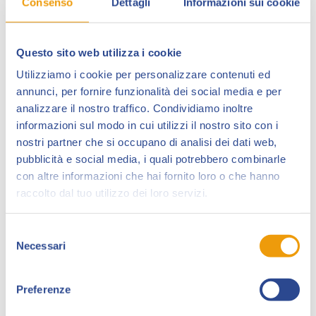
Consenso
Dettagli
Informazioni sui cookie
la Scuola del Fumetto di Milano, pubblicando in quel
periodo storie a fumetti su “Il Corrierino” e su “Blue”.
È entrata alla
Sergio Bonelli Editore
nel 1997: dopo
Questo sito web utilizza i cookie
la collaborazione su “Legs Weaver”, è passata a
Utilizziamo i cookie per personalizzare contenuti ed
“Brendon”, ma realizza anche (nel 2011) una storia
annunci, per fornire funzionalità dei social media e per
breve per il sesto “Dylan Dog Color Fest”.
analizzare il nostro traffico. Condividiamo inoltre
informazioni sul modo in cui utilizzi il nostro sito con i
Collabora, con tavole e illustrazioni, con diverse
case
nostri partner che si occupano di analisi dei dati web,
editrici
, quali Hazard Edizioni, Lizard Edizioni, Glamour
pubblicità e social media, i quali potrebbero combinarle
Associated, Manor, Galaxy Press e Artigiani Delle
con altre informazioni che hai fornito loro o che hanno
Nuvole, Glénat Edizioni, Lo Scarabeo, Tunuè.
raccolto dal tuo utilizzo dei loro servizi.
Nel 2011, realizza
“Battiti di legalità – Una storia di
Mafia”
su testi di Mirko Perniola, edito dalla Provincia
Selezione
di Perugia e da Gli Amici del Fumetto di Città di
Necessari
del
Castello. Nel 2012, collabora con Paola Barbato al
consenso
fumetto online “Davvero”. Dal 2015 lavora per la nuova
Preferenze
serie ideata da Claudio Chiaverotti, “Morgan Lost”.