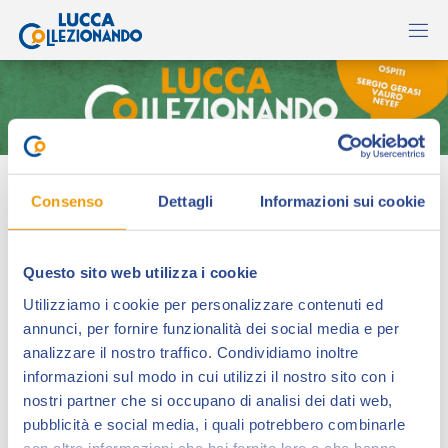
Lorenzo Magalotti
Consenso
Dettagli
Informazioni sui cookie
Questo sito web utilizza i cookie
Utilizziamo i cookie per personalizzare contenuti ed
annunci, per fornire funzionalità dei social media e per
analizzare il nostro traffico. Condividiamo inoltre
informazioni sul modo in cui utilizzi il nostro sito con i
nostri partner che si occupano di analisi dei dati web,
pubblicità e social media, i quali potrebbero combinarle
Nato a Roma nel 1991, collabora come assistente ai
con altre informazioni che hai fornito loro o che hanno