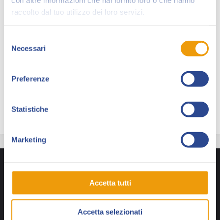
disegni e ai colori sul webcomic Vivi&Vegeta, ed è
raccolto dal tuo utilizzo dei loro servizi.
cocreatore, insieme a Dario Sicchio, del webcomic
Walter Dice: per il quale è disegnatore e colorista.
Lavora su WRONG, il primo volume autoprodotto dai
Selezione
Necessari
membri del collettivo Skeleton Monster di cui fa
del
consenso
parte, presentato durante l’ARFestival 2016. È il
disegnatore per la serie di videogiochi Buck Bradley e
Preferenze
il mondo che verrà. A Lucca Comics & Games 2016 ha
presentato il libro The Moneyman, edito da Tunuè.
Statistiche
Marketing
Accetta tutti
Accetta selezionati