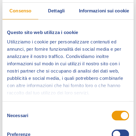
nel mondo della carta stampata nel 1975 per la casa
editrice Edifumetto. Nel 1979 succede a Milo Manara
Consenso
Dettagli
Informazioni sui cookie
per la serie “Chris Lean” pubblicata sulla rivista
“Corrier Boy”
, per la quale illustra anche numerose
storie brevi. Con il collega e amico Giovanni Romanini
Questo sito web utilizza i cookie
lavora anche per il mercato francese.
Utilizziamo i cookie per personalizzare contenuti ed
annunci, per fornire funzionalità dei social media e per
Sono suoi anche i disegni dei
libri
“Il manuale di
analizzare il nostro traffico. Condividiamo inoltre
autodifesa televisiva” di Patrizio Roversi e “Il manuale
informazioni sul modo in cui utilizzi il nostro sito con i
della tap model” di Syusy Blady.
nostri partner che si occupano di analisi dei dati web,
Per la
Edifumetto
realizza i 16 episodi della serie
pubblicità e social media, i quali potrebbero combinarle
con altre informazioni che hai fornito loro o che hanno
“Raimbo” e, in collaborazione con Giovanni Romanini,
raccolto dal tuo utilizzo dei loro servizi.
la serie “I ragazzi della 3ª B”.
Collabora per molto tempo con la
Panini Comics
e
Selezione
con le case editrici di libri per l’infanzia Piccoli e
Necessari
del
Juvenilia.
consenso
Alla Sergio Bonelli Editore fin dall’inizio degli anni ’90,
Preferenze