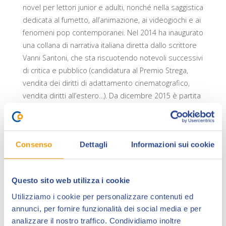
novel per lettori junior e adulti, nonché nella saggistica
dedicata al fumetto, all’animazione, ai videogiochi e ai
fenomeni pop contemporanei. Nel 2014 ha inaugurato
una collana di narrativa italiana diretta dallo scrittore
Vanni Santoni, che sta riscuotendo notevoli successivi
di critica e pubblico (candidatura al Premio Strega,
vendita dei diritti di adattamento cinematografico,
vendita diritti all’estero…). Da dicembre 2015 è partita
la collana di picture book «Mirari».
Di altra storie, di altri eroi
, il nuovo
graphic novel
di
Stefano Casini
, è un racconto che si accende dai
Consenso
Dettagli
Informazioni sui cookie
ricordi d’infanzia del protagonista: un gruppo di case,
un cascinale nella
provincia Toscana
. Viste e filtrate
dagli occhi ingenui di un bambino
, le vicende – ora
Questo sito web utilizza i cookie
semplici, ora drammatiche – di una generazione di
Utilizziamo i cookie per personalizzare contenuti ed
adulti post bellica sono enfatizzate e trasfigurate
annunci, per fornire funzionalità dei social media e per
nelle avventure di
eroi quotidiani
in cui
analizzare il nostro traffico. Condividiamo inoltre