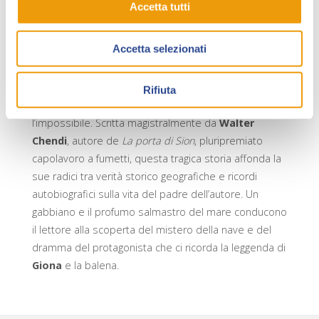
Accetta tutti
l’equipaggio tiene a bordo la bella Liliana, sua figlia,
con cui Giovanni intrattiene una relazione sensuale e
Accetta selezionati
che gli salverà la vita. Anni dopo, un Giovanni
ottantenne, sul letto di ospedale, ricorda la sua
avventura
fra sogno e allucinazione
, e trova la
Rifiuta
forza di slanciarsi di nuovo e tentare, come un tempo,
l’impossibile. Scritta magistralmente da
Walter
Chendi
, autore de
La porta di Sion
, pluripremiato
capolavoro a fumetti, questa tragica storia affonda la
sue radici tra verità storico geografiche e ricordi
autobiografici sulla vita del padre dell’autore. Un
gabbiano e il profumo salmastro del mare conducono
il lettore alla scoperta del mistero della nave e del
dramma del protagonista che ci ricorda la leggenda di
Giona
e la balena.