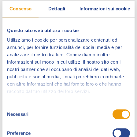
Consenso
Dettagli
Informazioni sui cookie
Questo sito web utilizza i cookie
Utilizziamo i cookie per personalizzare contenuti ed
annunci, per fornire funzionalità dei social media e per
analizzare il nostro traffico. Condividiamo inoltre
informazioni sul modo in cui utilizzi il nostro sito con i
nostri partner che si occupano di analisi dei dati web,
pubblicità e social media, i quali potrebbero combinarle
Pera Toons
è il nome d’arte di
Alessandro
con altre informazioni che hai fornito loro o che hanno
Perugini,
grafico pubblicitario e fumettista. Ha
raccolto dal tuo utilizzo dei loro servizi.
collaborato per anni con brand e agenzie di rilevanza
nazionale.
Selezione
Necessari
del
Si afferma prima su
Instagram
con il famosissimo
consenso
format
Chi ha ucciso Kenny?
, pubblicato da
Tunué
e
uscito anche negli Stati Uniti.
Preferenze