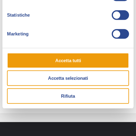
Negli ultimi anni si è fatto conoscere grazie ai social
dove ha creato una community di appassionati di
Statistiche
battute, freddure ed enigmi a fumetti. È l’
autore
italiano di fumetti più venduto
del 2023 e nel
Marketing
2024 ha superato il milione di copie vendute e viaggia
per i due milioni.
I suoi libri
Ridi che è meglio, Sfida all’ultima battuta,
Accetta tutti
Giochi e risate, Ridi a Creepypelle, DivertiMenti, Fatti
una risata
e
Che spasso!
sono ormai dei
classici
Accetta selezionati
dell’intrattenimento
e saldamente in classifica da
mesi.
Rifiuta