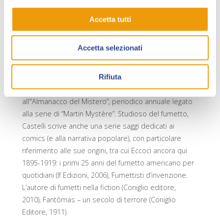
porta a scrivere due volumi autoconclusivi per la
collana “Un Uomo un’Avventura” (L’uomo delle nevi,
Accetta tutti
per i disegni di Milo Manara e L’uomo di Chicago,
illustrato dallo stesso Alessandrini), e storie per
Accetta selezionati
“Dylan Dog”, “Zagor”, “Mister No”. Nel 1983 prende in
mano, insieme a Silver, le redini della rivista “Eureka”
(Corno), e, negli anni seguenti, collabora tramite
Rifiuta
l’Epierre con la Walt Disney Italia. Nel 1987 dà il via
all’“Almanacco del Mistero”, periodico annuale legato
alla serie di “Martin Mystère”. Studioso del fumetto,
Castelli scrive anche una serie saggi dedicati ai
comics (e alla narrativa popolare), con particolare
riferimento alle sue origini, tra cui Eccoci ancora qui
1895-1919: i primi 25 anni del fumetto americano per
quotidiani (If Edizioni, 2006), Fumettisti d’invenzione.
L’autore di fumetti nella fiction (Coniglio editore,
2010), Fantômas – un secolo di terrore (Coniglio
Editore, 1911).