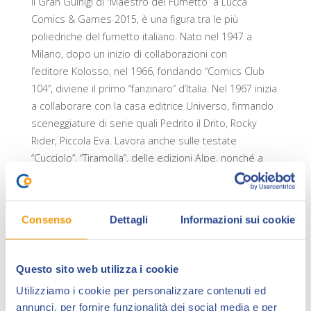
il Gran Guinigi di “Maestro del Fumetto” a Lucca
Comics & Games 2015, è una figura tra le più
poliedriche del fumetto italiano. Nato nel 1947 a
Milano, dopo un inizio di collaborazioni con
l’editore Kolosso, nel 1966, fondando “Comics Club
104”, diviene il primo “fanzinaro” d’Italia. Nel 1967 inizia
a collaborare con la casa editrice Universo, firmando
sceneggiature di serie quali Pedrito il Drito, Rocky
Rider, Piccola Eva. Lavora anche sulle testate
“Cucciolo”, “Tiramolla”, delle edizioni Alpe, nonché a
“Topolino”. Tra il 1966 e il 1969 scrive per una serie
televisiva e sceneggia un film e numerosi Caroselli,
tra cui Taca Banda, Antenati, Tuttostanco. A cavallo tra
Consenso
Dettagli
Informazioni sui cookie
gli anni Sessanta e Settanta, fonda, insieme a Mario
Gomboli, Marco Baratelli e Carlo Peroni, il periodico
“Tilt”; nel 1970, con Pier Carpi, crea “Horror”, su cui
Questo sito web utilizza i cookie
firma racconti e le strisce di Zio Boris. Castelli
Utilizziamo i cookie per personalizzare contenuti ed
collabora con il “Corriere dei Ragazzi” dal 1972,
annunci, per fornire funzionalità dei social media e per