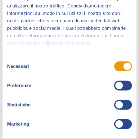
rimanendovi sino al 1975 in qualità di autore e
analizzare il nostro traffico. Condividiamo inoltre
factotum scrivendo molte storie a fumetti e creando
informazioni sul modo in cui utilizzi il nostro sito con i
diversi personaggi, da Bobo e Otto Kruntz (1972) a Gli
nostri partner che si occupano di analisi dei dati web,
Aristocratici (1973) e a L’Ombra (1974) che inaugura gli
pubblicità e social media, i quali potrebbero combinarle
Albi Avventura. In collaborazione con Bonvi, dà anche
con altre informazioni che hai fornito loro o che hanno
il via fin dal 1972 alla rubrica umoristico-satirico-
raccolto dal tuo utilizzo dei loro servizi.
demenziale Tilt che mette alla berlina usi, costumi e
personaggi dell’epoca, diventando anche
Selezione
palcoscenico per spassose scorribande dei curatori
Necessari
del
(ai quali si aggiunge Daniele Fagarazzi) in perenne lotta
consenso
con il direttore della testata, Giancarlo Francesconi.
Preferenze
Oltre che sul “Corriere dei Ragazzi”, scrive per i
periodici stranieri “Zack”, “Pif” e “Scoop” e, tra il 1971 e
il 1973, collabora con il “Giornalino”. Nel 1980, insieme
Statistiche
al disegnatore Giancarlo Alessandrini, propone a
Sergio Bonelli la serie “Martin Mystère”, che verrà
Marketing
pubblicata a partire dal 1982 e che prosegue ancora
oggi. La collaborazione con la Sergio Bonelli Editore lo