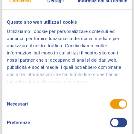
Consenso
Dettagli
Informazioni sui cookie
Questo sito web utilizza i cookie
Utilizziamo i cookie per personalizzare contenuti ed
annunci, per fornire funzionalità dei social media e per
analizzare il nostro traffico. Condividiamo inoltre
informazioni sul modo in cui utilizzi il nostro sito con i
nostri partner che si occupano di analisi dei dati web,
Antonello Catalano,
in arte Ganto, lavora presso lo
pubblicità e social media, i quali potrebbero combinarle
studio It Comics di Fabiano Ambu.
con altre informazioni che hai fornito loro o che hanno
Attualmente collabora con la
Bugs Comics
sulla
raccolto dal tuo utilizzo dei loro servizi.
testata
Samuel Stern
, con la quale ha pubblicato il n.
36 della serie regolare
L’uomo del buio
, il n. 46 in
Selezione
uscita a fine agosto e una storia breve sullo speciale
Necessari
del
Samuel Stern Extra 2021
.
consenso
Con
It Comics
ha pubblicato storie brevi sul
Preferenze
magazine
WC Experimental
e una storia su
Josif
di