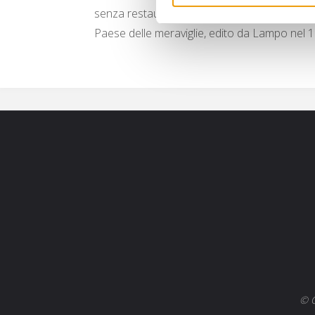
senza restauri, il numero 1730 di Topolino bli
Paese delle meraviglie, edito da Lampo nel 
© C