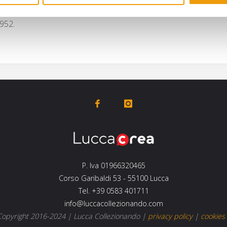
sterato originale assieme all’album di figurine Calciatori 1988-89,
1952.
P. Iva 01966320465
Corso Garibaldi 53 - 55100 Lucca
Tel. +39 0583 401711
info@luccacollezionando.com
opyright 2016-2024 |
Lucca Collezionando
|
privacy policy
|
cookies 