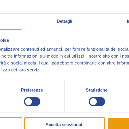
Dettagli
ookie
nalizzare contenuti ed annunci, per fornire funzionalità dei socia
inoltre informazioni sul modo in cui utilizzi il nostro sito con i n
icità e social media, i quali potrebbero combinarle con altre inform
lizzo dei loro servizi.
Preferenze
Statistiche
rine d’epoca. Propongo a Lucca tanti fumetti ed alcuni album di f
lik primi anni, Kriminal, Satanik, Supereroi della Corno, Zagor, Dyl
Accetta selezionati
lto rari e belli. Come pezzi di pregio che porterò con me in fier