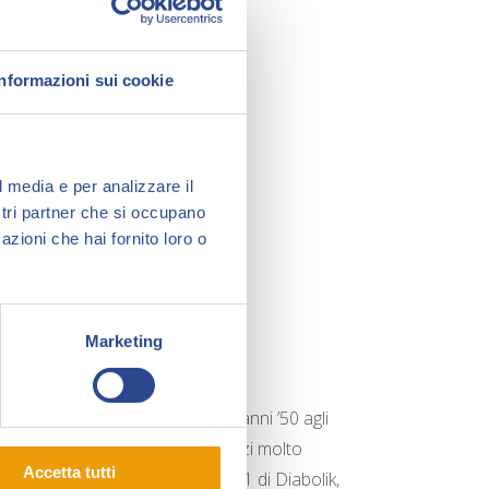
Informazioni sui cookie
l media e per analizzare il
ostri partner che si occupano
azioni che hai fornito loro o
Marketing
igurine molto importanti, dagli anni ’50 agli
an Dog, Tex, e tanti altri, a prezzi molto
Accetta tutti
a, segnalo un bellissimo numero 1 di Diabolik,