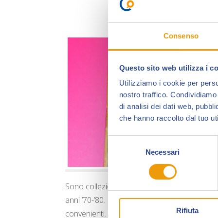
Consenso
Questo sito web utilizza i c
Utilizziamo i cookie per perso
nostro traffico. Condividiamo 
di analisi dei dati web, pubbl
che hanno raccolto dal tuo uti
Selezione
Necessari
del
consenso
Sono collezionista di Fumetti ed Album di figu
anni ’70-’80. Ho molti Topolino libretto, Diabo
Rifiuta
convenienti. Tra questi anche alcuni pezzi mo