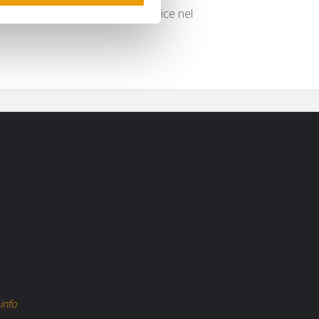
 e un album di figurine mitico, Alice nel
info