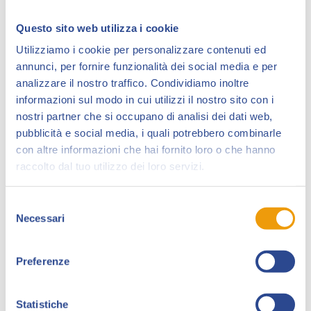
nell’editoria a fumetti nel gennaio 1996, con una
prestigiosa edizione a colori delle primissime
Questo sito web utilizza i cookie
avventure di
“Tex”****
(nell’originale versione “non
Utilizziamo i cookie per personalizzare contenuti ed
censurata” del 1948) per continuare nel novembre
annunci, per fornire funzionalità dei social media e per
dello stesso anno con la pubblicazione del volume
analizzare il nostro traffico. Condividiamo inoltre
cartonato “Il Piccolo Ranger, La storia, gli affetti,
informazioni sul modo in cui utilizzi il nostro sito con i
l’avventura”, un corposo saggio dedicato a uno degli
nostri partner che si occupano di analisi dei dati web,
eroi più amati della scuderia Bonelli.
pubblicità e social media, i quali potrebbero combinarle
con altre informazioni che hai fornito loro o che hanno
Alla guida della neonata casa editrice c’è Stefano
raccolto dal tuo utilizzo dei loro servizi.
Mercuri, calabrese, classe 1951, valente saggista,
appassionato e profondo conoscitore del mondo del
fumetto. Oggi Stefano Mercuri, affiancato dal figlio
Selezione
Necessari
Domenico e coadiuvato da un piccolo staff di
del
consenso
collaboratori, ha avuto l’intuizione di rivitalizzare il
settore della saggistica a fumetti producendo alcuni
Preferenze
volumi di indubbio interesse filologico e iconografico
come quelli della collana “Le Grandi Opere”,
Statistiche
incentrata su alcuni degli eroi a fumetti più popolari in