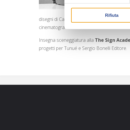
Rifiuta
disegni di Cannucciari, e
Roba da Mostri
, un
cinematografico.
Insegna sceneggiatura alla
The Sign Acad
progetti per Tunué e Sergio Bonelli Editore.