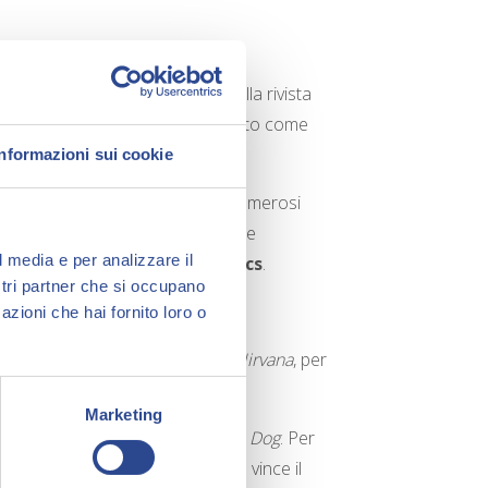
nni uno degli autori di punta della rivista
ome disegnatore prima e in seguito come
atiriche.
Informazioni sui cookie
mi di
Don Zauker
, vincitore di numerosi
nolo, di cui è autore di soggetti e
l media e per analizzare il
 pubblicati da
Feltrinelli Comics
.
ostri partner che si occupano
con
Il Male
di Vauro e Vincino.
azioni che hai fornito loro o
aluri, crea la serie umoristica
Nirvana
, per
Marketing
i Editore
per alcuni albi di
Dylan Dog
. Per
isegni di
Bruno Cannucciari
che vince il