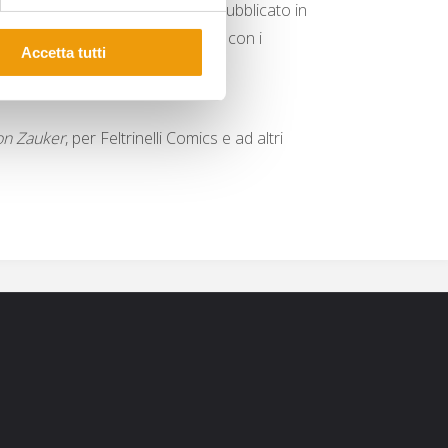
r fumetto italiano e che viene pubblicato in
eguito
Stagione di caccia
, sempre con i
Accetta tutti
 i diritti per un adattamento
n Zauker
, per Feltrinelli Comics e ad altri