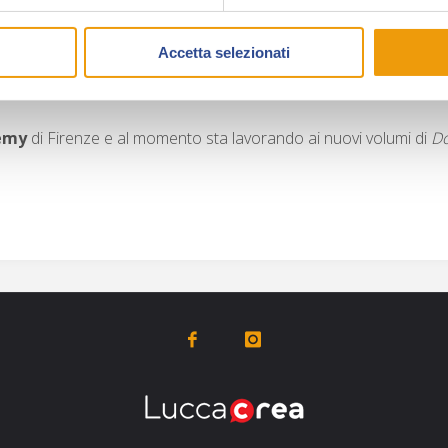
premio Romics e il premio Boscarato, come miglio
Francia, Belgio, Polonia e Spagna, cui ha fatto s
Accetta selezionati
a graphic novel per ragazzi. Dei primi due volumi sono stati ceduti
emy
di Firenze e al momento sta lavorando ai nuovi volumi di
Do