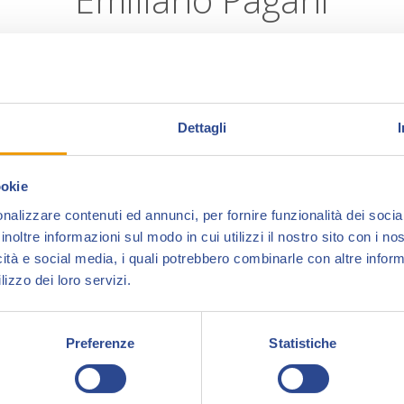
Emiliano Pagani
(Livorno 1969) è stato per 25 a
satirica
Il Vernacoliere
per il quale ha creato c
sceneggiatore diverse serie a fumetti e vignette s
Dettagli
Insieme a
Daniele Caluri
crea e produce i volu
ookie
premi nazionali tradotto anche in francese e spag
nalizzare contenuti ed annunci, per fornire funzionalità dei socia
sceneggiature. Tutti i 6 volumi di
Don Zauker
sono
inoltre informazioni sul modo in cui utilizzi il nostro sito con i n
Negli anni collabora con la rivista
Il Mucchio
e 
icità e social media, i quali potrebbero combinarle con altre inform
lizzo dei loro servizi.
Nel 2012, sempre in collaborazione con Daniele C
Panini Comics
.
Preferenze
Statistiche
Nel 2015 inizia a collaborare con
Sergio Bonell
Tunué
, pubblica la graphic novel
Kraken
, con i d