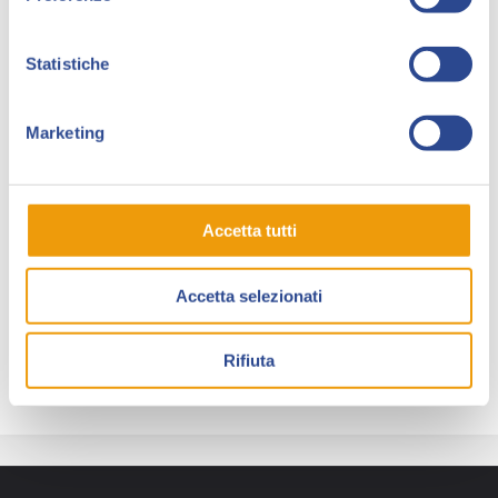
Sempre nel 1993 conosce
Ade Capone
ed entra
nello staff di
Lazarus Ledd
edito dalla
Star Comics
Statistiche
dove rimarrà nove anni disegnando alcuni numeri
della serie regolare e degli speciali.
Marketing
Collabora anche con la
Liberty
di Ade Capone ad
alcuni albi di
Erinny
e
Kor-one
.
Nel 2002 viene contattato da Mauro Boselli (grazie ad
Accetta tutti
Ade) ed approda alla
Sergio Bonelli
Editore
entrando nello staff di
Dampyr
dove collabora tutt’ora
Accetta selezionati
con dieci albi pubblicati, sette della serie regolare
(l’ottavo di prossima uscita) e due speciali.
Rifiuta