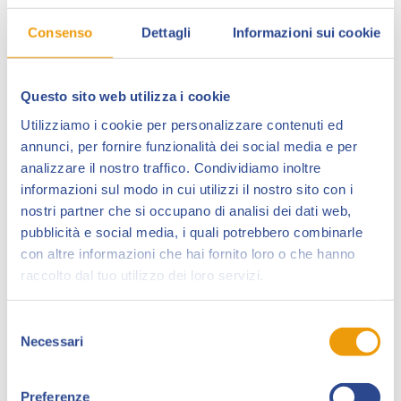
Consenso
Dettagli
Informazioni sui cookie
Questo sito web utilizza i cookie
Utilizziamo i cookie per personalizzare contenuti ed
annunci, per fornire funzionalità dei social media e per
analizzare il nostro traffico. Condividiamo inoltre
informazioni sul modo in cui utilizzi il nostro sito con i
Fabio Bartolini
(Firenze, 1967). si diploma a l’Istituto
nostri partner che si occupano di analisi dei dati web,
d’arte di Firenze in grafica pubblicitaria,
pubblicità e social media, i quali potrebbero combinarle
fumettisticamente autodidatta.
con altre informazioni che hai fornito loro o che hanno
raccolto dal tuo utilizzo dei loro servizi.
Appassionato di fumetti, fin da giovanissimo matura
l’idea di farne una professione dopo il diploma
applicandovisi in maniera totale tutti i giorni e nel
Selezione
Necessari
tempo libero. Dopo anni di esercizio, nel 1992 arriva
del
consenso
secondo, e nel 1993 primo, al
concorso
Pierlambicchi di Prato
per giovani autori di fumetto.
Preferenze