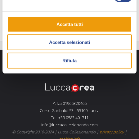
della testata
“Le Storie”
, il quale gli assegna subito
una sceneggiatura western su testi di Paolo Morales:
esordisce in casa
Bonelli
con l’albo “Le Storie” n. 66.
Accetta tutti
Accetta selezionati
Rifiuta
P. Iva 01966320465
Corso Garibaldi 53 - 55100 Lucca
Tel. +39 0583 401711
info@luccacollezionando.com
© Copyright 2016-2024 |
Lucca Collezionando
|
privacy policy
|
cookies info