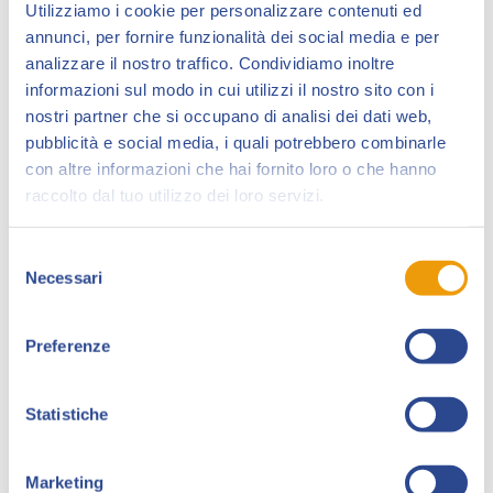
Utilizziamo i cookie per personalizzare contenuti ed
fumetti all’età di 14 anni dopo che lo zio gli regala
annunci, per fornire funzionalità dei social media e per
“Tex” e un “Mister No”. Muove i primi passi come
analizzare il nostro traffico. Condividiamo inoltre
autodidatta ma decide di iscriversi alla Scuola
informazioni sul modo in cui utilizzi il nostro sito con i
Internazionale di Comics di Roma dove conosce
Pino
nostri partner che si occupano di analisi dei dati web,
Rinaldi
che gli insegna ad inchiostrare.
pubblicità e social media, i quali potrebbero combinarle
con altre informazioni che hai fornito loro o che hanno
Nel 1996 pubblica 3 storie brevi per la neo casa
raccolto dal tuo utilizzo dei loro servizi.
editrice
Fenix
(alias BBD Press di Roma) che tentava
di competere con la Sergio Bonelli Editore e i suoi
personaggi.
Selezione
Necessari
del
Nel 1997 a Lucca Comics si propone ad Ade Capone
consenso
che lo inserisce subito dopo nello staff del neo nato
Preferenze
“Samuel Sand”
e subito dopo lo mette a lavoro su
“Lazarus Ledd”
.
Statistiche
Dopo un periodo durante cui D’Agata lascia il fumetto
per dedicarsi alla pittura a olio, verso la fine del 2016
entra in contatto con Gian Maria Contro, curatore
Marketing