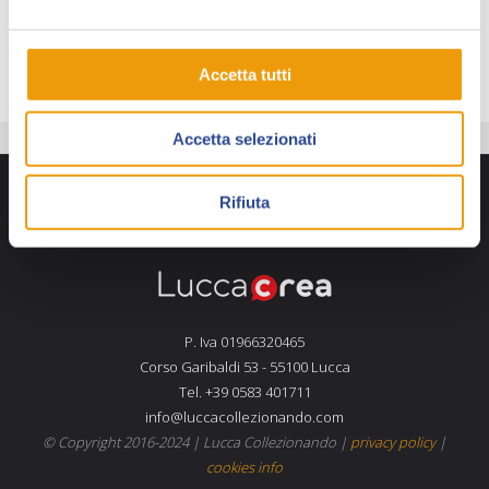
Federico Fabbri è ospite di Lucca Collezionando 2022
in collaborazione con Edizioni BD.
Accetta tutti
Accetta selezionati
Rifiuta
P. Iva 01966320465
Corso Garibaldi 53 - 55100 Lucca
Tel. +39 0583 401711
info@luccacollezionando.com
© Copyright 2016-2024 |
Lucca Collezionando
|
privacy policy
|
cookies info