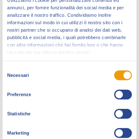
annunci, per fornire funzionalità dei social media e per
analizzare il nostro traffico. Condividiamo inoltre
informazioni sul modo in cui utilizzi il nostro sito con i
nostri partner che si occupano di analisi dei dati web,
pubblicità e social media, i quali potrebbero combinarle
con altre informazioni che hai fornito loro o che hanno
raccolto dal tuo utilizzo dei loro servizi.
Federico Fabbri, fumettista e illustratore nato a Lucca
Selezione
Necessari
nel 1991, in questi anni ha pubblicato i suoi disegni e
del
consenso
le sue storie a fumetti su una marea di riviste
autoprodotte e non, dal 2014 cura l’organizzazione
Preferenze
del festival BORDA!Fest – Produzioni sotterranee.
Pubblica per Edizioni BD il suo primo libro a fumetti,
Statistiche
scritto insieme a Francesco Catelani, nell’autunno
2021.
Marketing