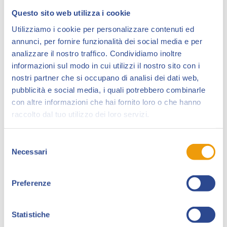
Questo sito web utilizza i cookie
Utilizziamo i cookie per personalizzare contenuti ed
annunci, per fornire funzionalità dei social media e per
analizzare il nostro traffico. Condividiamo inoltre
informazioni sul modo in cui utilizzi il nostro sito con i
nostri partner che si occupano di analisi dei dati web,
pubblicità e social media, i quali potrebbero combinarle
con altre informazioni che hai fornito loro o che hanno
Francesca Da Sacco
esordisce come sceneggiatrice
raccolto dal tuo utilizzo dei loro servizi.
per Orione Edizioni e Star Comics, poi diventa autrice
completa con Arcadia Edizioni.
Selezione
Necessari
del
Vince il
Premio Albertarelli
nel 2006 ed è finalista
consenso
per il
Premio Attilio Micheluzzi
nel 2009, con il suo
graphic novel
Bambole di Carne
(Arcadia Edizioni
Preferenze
2008).
Statistiche
Oggi illustra
libri per infanzia e scolastica
con