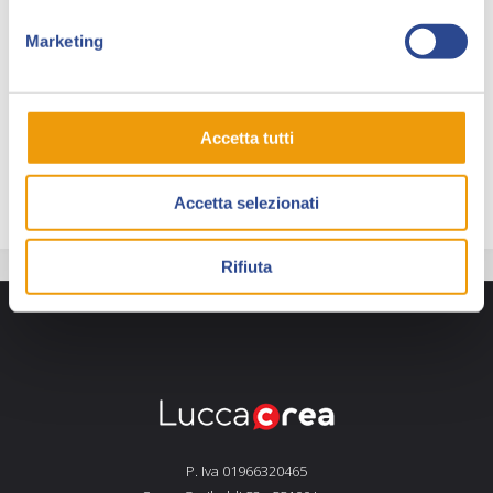
editori di Cina e Nuova Zelanda, manuali di giochi di
narrazione e manifesti per convegni e cortometraggi.
Marketing
Per
Awe Edizioni
, di cui è co-fondatrice, realizza
diversi fumetti (antologie e graphic novel) tra cui
Monsters
,
Roanoke
,
Dreams
e il nuovo
Non
Accetta tutti
Dimenticarti di Respirare
.
Accetta selezionati
Rifiuta
P. Iva 01966320465