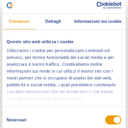
Consenso
Dettagli
Informazioni sui cookie
Questo sito web utilizza i cookie
Utilizziamo i cookie per personalizzare contenuti ed
annunci, per fornire funzionalità dei social media e per
Francesco Natali
(Lucca 1965) ha frequentato
analizzare il nostro traffico. Condividiamo inoltre
l’Istituto d’Arte Passaglia della sua città e
informazioni sul modo in cui utilizzi il nostro sito con i
successivamente l’Accademia di Belle Arti a Carrara.
nostri partner che si occupano di analisi dei dati web,
pubblicità e social media, i quali potrebbero combinarle
Ha pubblicato il primo fumetto a 15 anni sulle pagine
con altre informazioni che hai fornito loro o che hanno
di un giornalino lucchese. Ha disegnato
vignette
per
raccolto dal tuo utilizzo dei loro servizi.
“Cuore”, “Linus”, “La Gazzetta dello Sport”, “L’Unità”,
“Emme”, “Paese Sera”, “Il Tirreno”, “L’Intrepido”, “Il
Selezione
Vernacoliere”.
Necessari
del
consenso