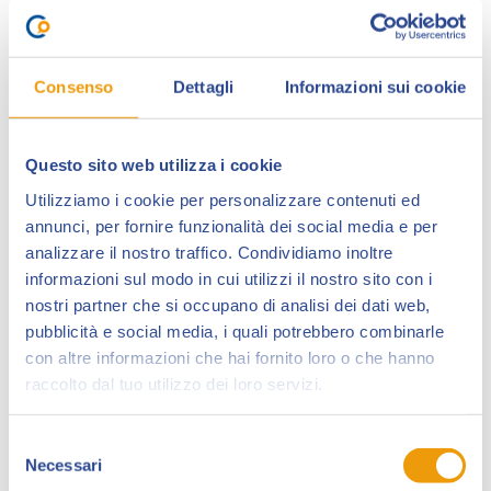
Consenso
Dettagli
Informazioni sui cookie
Questo sito web utilizza i cookie
Utilizziamo i cookie per personalizzare contenuti ed
annunci, per fornire funzionalità dei social media e per
Gaia Fredella
, in arte AoiG, è una fumettista,
analizzare il nostro traffico. Condividiamo inoltre
illustratrice e grafica di Torino. Ha frequentato e si è
informazioni sul modo in cui utilizzi il nostro sito con i
diplomata al Liceo Artistico Renato Cottini all’indirizzo
nostri partner che si occupano di analisi dei dati web,
Design, per poi proseguire lo studio dell’illustrazione
pubblicità e social media, i quali potrebbero combinarle
e del fumetto alla Scuola Internazionale di Comics di
con altre informazioni che hai fornito loro o che hanno
Torino, terminatanel 2019. Da allora ha intrapreso il
raccolto dal tuo utilizzo dei loro servizi.
suo percorso personale per farsi strada nel mondo
del fumetto.
Selezione
Necessari
del
Tra le sue collaborazioni e progetti più importanti vi