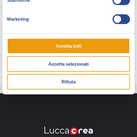
Statistiche
realizzato).
Dal 2018 fa parte di AMys per i quali disegna strisce
Marketing
umoristiche e storie. Nel 2021 esce il suo libro “Paolo
Borsellino – Una storia da raccontare” (ReNoir Comics)
su testi di Marco Sonseri.
Accetta tutti
Gian Luca Doretto è ospite di Lucca Collezionando
2022 in collaborazione con A.Mys.
Accetta selezionati
Rifiuta