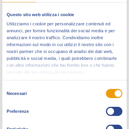
Questo sito web utilizza i cookie
Utilizziamo i cookie per personalizzare contenuti ed
annunci, per fornire funzionalità dei social media e per
analizzare il nostro traffico. Condividiamo inoltre
informazioni sul modo in cui utilizzi il nostro sito con i
nostri partner che si occupano di analisi dei dati web,
pubblicità e social media, i quali potrebbero combinarle
Gian Luca Doretto (Portogruaro, 1971), dopo gli Studi
con altre informazioni che hai fornito loro o che hanno
Artistici a Venezia, frequenta il Corso di Fumetto di
raccolto dal tuo utilizzo dei loro servizi.
Treviso, dove conosce Paolo Ongaro e Massimo
Perissinotto, e la Scuola di Fumetto di Laura Scarpa.
Selezione
Necessari
del
Nel 2010 pubblica su alcune riviste delle storie brevi
consenso
(una scritta da Giorgio Pedrazzi). Dal 2016 collabora
con Studio Ram e realizza il fumetto per ragazzi “Bugs
Preferenze
World”. Nel 2017 è scelto da Pino Rinaldi per il
progetto fantascientifico “Mr. Steel” (purtroppo mai