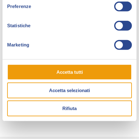
Preferenze
Nel 2019 inizia a collaborare con
Activision
(collaborazione tutt’ora in corso), realizzando fumetti,
avatar, immagini promozionali e molto altro per
Call
Statistiche
of Duty: Mobile
, ma anche per
Warzone, Cold War
e
Vanguard
.
Marketing
Come illustratore ha anche immagini ufficiali per
Ferrari, Lego, NBA, Marvel, Tomodachi Press,
World of Warships, Splitgate, League of Legends
e
Accetta tutti
Valorant
.
Per l’Italia ha pubblicato il volume
Quarantine
Accetta selezionati
Prophets
, scritto dal regista Fabio Guaglione (
Panini
),
e realizzato il secondo numero della serie
Bonelli
Mr.
Rifiuta
Evidence
.