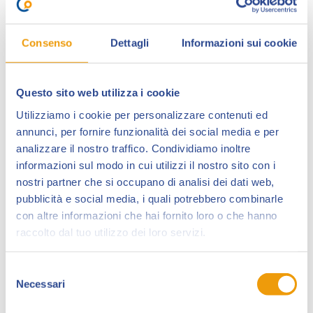
Consenso
Dettagli
Informazioni sui cookie
Questo sito web utilizza i cookie
Utilizziamo i cookie per personalizzare contenuti ed
annunci, per fornire funzionalità dei social media e per
analizzare il nostro traffico. Condividiamo inoltre
Per la prima volta a Lucca Collezionando,
Giovanni
informazioni sul modo in cui utilizzi il nostro sito con i
Timpano
(Paola, 1979) esordisce sul mercato
nostri partner che si occupano di analisi dei dati web,
americano come disegnatore regolare di
The
pubblicità e social media, i quali potrebbero combinarle
Shadow
, personaggio su cui lavora per cinque anni,
con altre informazioni che hai fornito loro o che hanno
culminati con la serie evento
Batman/The Shadow
.
raccolto dal tuo utilizzo dei loro servizi.
Nel 2016 con Zack Kaplan crea
Eclipse
per la
Image
Comics
(edita in Italia dalla Panini). Altri titoli su cui ha
Selezione
Necessari
lavorato sono stati
G.I.Joe, Hellraiser, Lone Ranger,
del
consenso
Green Hornet, Cyberforce
e
Vampirella
.