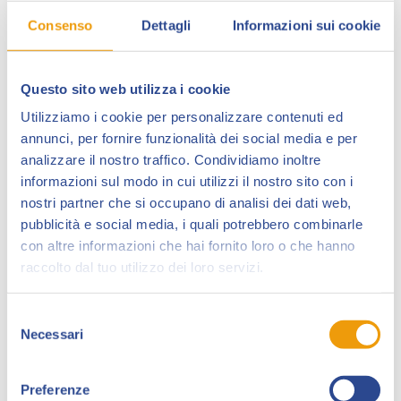
fantascienza erotica Druuna (vedi immagine). Con
Consenso
Dettagli
Informazioni sui cookie
l’occasione sarà celebrato con il calco delle mani
per la Walk Of Fame.
E ancora la live Twitch del format “Lockdown
Questo sito web utilizza i cookie
Calling” a cura dei Paguri Daniele Caluri ed
Utilizziamo i cookie per personalizzare contenuti ed
Emiliano Pagani sul tema Nuvole sul Fumetto
annunci, per fornire funzionalità dei social media e per
(02/04, ore 14) con Tito Faraci (Feltrinelli Comics),
analizzare il nostro traffico. Condividiamo inoltre
Vincenzo Sarno (Sergio Bonelli Editore), Marco
informazioni sul modo in cui utilizzi il nostro sito con i
Schiavone (J-Pop – Edizioni BD), Emanuele Di
nostri partner che si occupano di analisi dei dati web,
Giorgi (Tunué), Gianmarco Fumasoli (Bugs Comics).
pubblicità e social media, i quali potrebbero combinarle
Tunué presenta 7Crimini con gli autori Katja
con altre informazioni che hai fornito loro o che hanno
Centomo, Emanuele Sciarretta, Daniele Caluri,
raccolto dal tuo utilizzo dei loro servizi.
Marco Caselli (02/04, ore 15:30).
Tre generazioni di Manga (02/04, ore 17:30) con
Selezione
chi ha contribuito al loro arrivo in Italia: un
Necessari
del
precursore, Alfredo Castelli (generazione 0), un
consenso
operatore della prima ora, Andrea Baricordi dei
Kappa (generazione 1) e un operatore oggi sulla
Preferenze