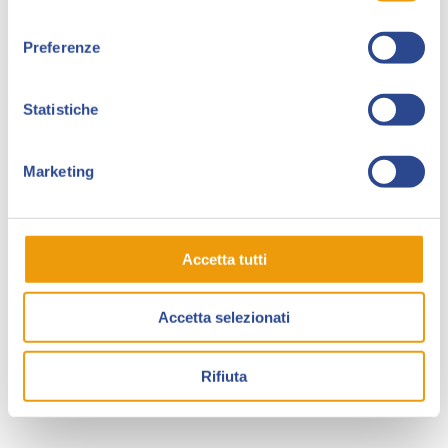
consenso
Attualmente lavora alle sue opere fantasy
Cenere e
Preferenze
Stelle
, fumetto dallo stile
euromanga
, e al libro
illustrato
Il villaggio degli StraVaganti
, più sperimentale
e in bianco e nero.
Statistiche
Marcello Locatelli
(MLock) e
Valentina Bartolotta
(Valyce Negative) sono gli altri due membri del
Marketing
Collettivo Griffinest. Marcello è diplomato alla Scuola
Del Fumetto di Milano, mentre Valentina ha
conseguito il corso di Tattoo Art And Concept SPEI a
Accetta tutti
Salerno.
Insieme, il duo collabora alla serie di fumetti di
Accetta selezionati
fantascienza
Lost Without You
e a altre opere, come
serie di illustrazioni o artbook, in stile cartoon
Rifiuta
occidentale e riprendendo temi nostalgici degli anni
’80 e ’90.