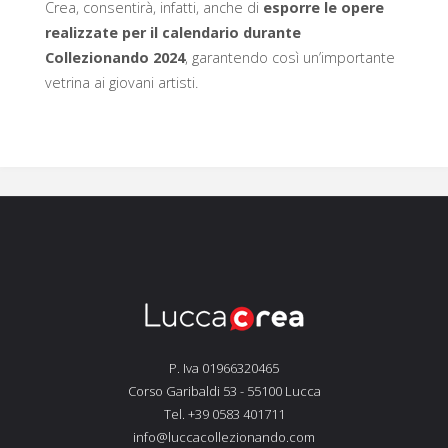
Crea, consentirà, infatti, anche di
esporre le opere
realizzate per il calendario durante
Collezionando 2024
, garantendo così un’importante
vetrina ai giovani artisti.
P. Iva 01966320465
Corso Garibaldi 53 - 55100 Lucca
Tel. +39 0583 401711
info@luccacollezionando.com