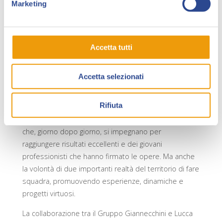
Silena Moni
,
Andrea Pesi
e
Antoine Sebastien
Marketing
Vannucci
, in grado di catturare, tradurre e riprodurre
la cooperazione, l’impegno e la positività che
caratterizzano il clima all’interno di Del Monte
Accetta tutti
Ristorazione, Viping, Caffè Bonito, Mo.Vi., Cooperativa
Sociale La Luce, Grano Salis, Del Monte Pausa Caffè,
Area Paghe, Aipa.
Accetta selezionati
Il
vero protagonista
di quelle immagini, infatti, è il
Rifiuta
grande lavoro
di moltissime persone: di tutti i
dipendenti delle aziende del Gruppo Giannecchini
che, giorno dopo giorno, si impegnano per
raggiungere risultati eccellenti e dei giovani
professionisti che hanno firmato le opere. Ma anche
la volontà di due importanti realtà del territorio di fare
squadra, promuovendo esperienze, dinamiche e
progetti virtuosi.
La collaborazione tra il Gruppo Giannecchini e Lucca