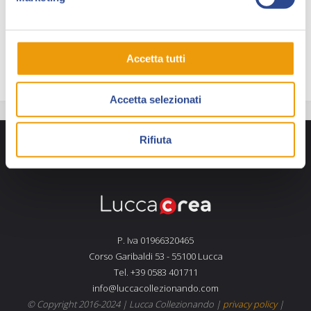
raccontare come è nato il poster e per scovare tutti i
suoi easter egg, conoscere Sergio e la sua storia di
brillante illustratore.
Accetta tutti
Accetta selezionati
Rifiuta
P. Iva 01966320465
Corso Garibaldi 53 - 55100 Lucca
Tel. +39 0583 401711
info@luccacollezionando.com
© Copyright 2016-2024 |
Lucca Collezionando
|
privacy policy
|