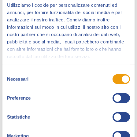
Utilizziamo i cookie per personalizzare contenuti ed
annunci, per fornire funzionalità dei social media e per
analizzare il nostro traffico. Condividiamo inoltre
informazioni sul modo in cui utilizzi il nostro sito con i
nostri partner che si occupano di analisi dei dati web,
pubblicità e social media, i quali potrebbero combinarle
con altre informazioni che hai fornito loro o che hanno
raccolto dal tuo utilizzo dei loro servizi.
Selezione
Necessari
del
consenso
Lucca Collezionando si apre con il
tour nelle scuole
Preferenze
di Sergio Algozzino
, autore del poster 2023.
Tre giorni di incontri con gli studenti delle
scuole
Statistiche
medie e superiori dei comuni di Lucca,
Altopascio, Pescaglia, Pisa e Viareggio
per
Marketing