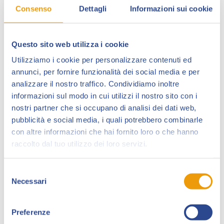
Consenso
Dettagli
Informazioni sui cookie
Questo sito web utilizza i cookie
Utilizziamo i cookie per personalizzare contenuti ed
annunci, per fornire funzionalità dei social media e per
analizzare il nostro traffico. Condividiamo inoltre
informazioni sul modo in cui utilizzi il nostro sito con i
nostri partner che si occupano di analisi dei dati web,
Il
forum Zagor Te Nay
e il
canale YouTube Zagor
pubblicità e social media, i quali potrebbero combinarle
Fans Tv
, in collaborazione con Il
canale YouTube 8-
con altre informazioni che hai fornito loro o che hanno
BIT
, saranno ospiti di Lucca Collezionando 2023 e
raccolto dal tuo utilizzo dei loro servizi.
proporranno una puntata live del talk show
Il Salotto
di Sheldon
, con disegnatori e autori del mondo del
Selezione
fumetto.
Necessari
del
L’evento sarà trasmesso in
diretta su Youtube
consenso
domenica 26 marzo alle ore 12:00
. Il pubblico in
Preferenze
sala e quello da casa potranno fare domande agli