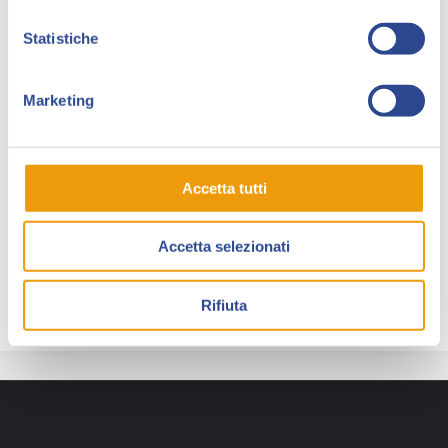
ospiti che interverranno sul palco di Lucca
Collezionando.
Statistiche
Tra gli ospiti presenti in sala
Mauro Laurenti
,
Marketing
Marcello Mangiantini
,
Moreno Burattini
,
Jacopo
Rauch
,
Edym
(
Dago
),
Elena Mirulla
(
Sexy Tales
)… Molti
altri ospiti interverranno dal palco e on-line da casa e
saranno annunciati nei prossimi giorni.
Accetta tutti
A tutto il pubblico presente in sala verrà consegnato
un
omaggio esclusivo
dell’evento a tiratura limitata
Accetta selezionati
e numerata fino a esaurimento scorte.
Rifiuta