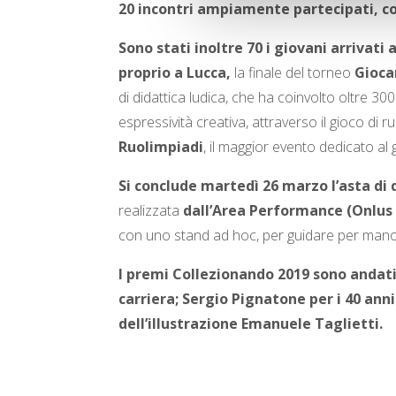
20 incontri ampiamente partecipati, co
Sono stati inoltre 70 i giovani arrivati
proprio a Lucca,
la finale del torneo
Gioca
di didattica ludica, che ha coinvolto oltre 300
espressività creativa, attraverso il gioco di r
Ruolimpiadi
, il maggior evento dedicato a
Si conclude martedì 26 marzo l’asta di 
realizzata
dall’
Area Performance
(Onlus
con uno stand ad hoc, per guidare per mano g
I premi Collezionando 2019 sono andati
carriera;
Sergio Pignatone
per i 40 ann
dell’illustrazione
Emanuele Taglietti
.