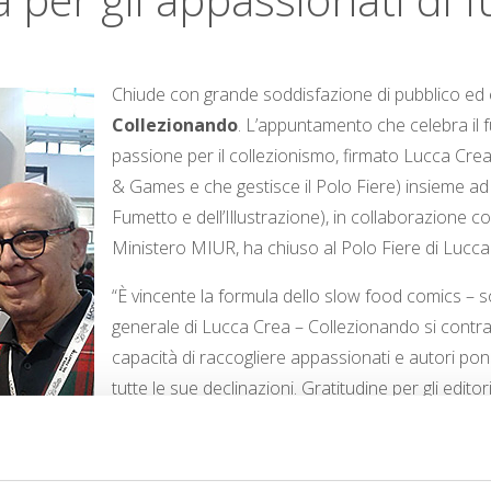
Chiude con grande soddisfazione di pubblico ed 
Collezionando
. L’appuntamento che celebra il fu
passione per il collezionismo, firmato Lucca Cre
& Games e che gestisce il Polo Fiere) insieme a
Fumetto e dell’Illustrazione), in collaborazione c
Ministero MIUR, ha chiuso al Polo Fiere di Lucca
“È vincente la formula dello slow food comics – 
generale di Lucca Crea – Collezionando si contrad
capacità di raccogliere appassionati e autori pone
tutte le sue declinazioni. Gratitudine per gli edit
fumetto italiano, soddisfazione per le tante opport
luogo valorizzato, riscoperto e dotato di servizi e
all’insegna del senso di community offerto dalle 