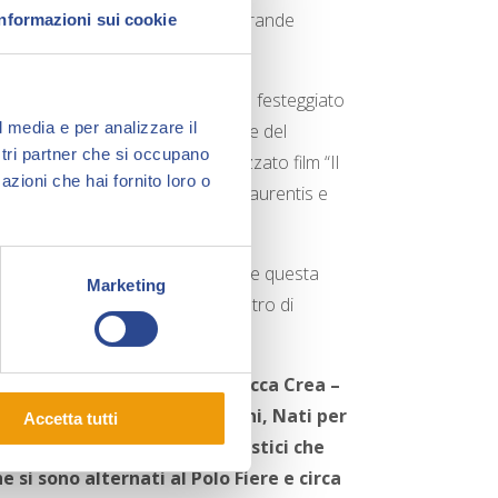
dere la passione per la lettura del grande
Informazioni sui cookie
gnata) come
Max Bunker
,
che ha festeggiato
l media e per analizzare il
ma anche una meraviglioso originale del
ostri partner che si occupano
aborato con Fellini al mai realizzato film “Il
azioni che hai fornito loro o
Rimini con il produttore Dino De Laurentis e
stroianni.
linari
, presidente ANAFI – anche questa
Marketing
 appassionati di settore e dall’altro di
le dei progetti speciali di Lucca Crea –
 Kartè e animati da Artebambini, Nati per
Accetta tutti
e duranti i laboratori scolastici che
he si sono alternati al Polo Fiere e circa