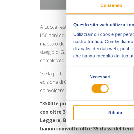
Consenso
Questo sito web utilizza i c
A Lucca restano in eredità non solo i calchi 
Utilizziamo i cookie per perso
i 50 anni del suo fumetto “Alan Ford”, e di
Em
nostro traffico. Condividiamo 
maestro dell’erotico italiano, che arricchirà 
di analisi dei dati web, pubbl
viaggio di G. Mastorna, detto Fernet”, ha sve
che hanno raccolto dal tuo uti
completato dopo quasi 50 anni, una simbolica
Selezione
“Se la partecipazione dei collezionisti e ap
Necessari
del
edizione di Collezionando ha centrato l’obiett
consenso
coinvolgere il territorio, richiamando giovan
“3500 le presenze che hanno visto anc
con oltre 300 i piccoli ospiti che hanno
Rifiuta
Leggere, Bonelli Kids e dall’Orange Tea
hanno coinvolto oltre 35 classi del territ