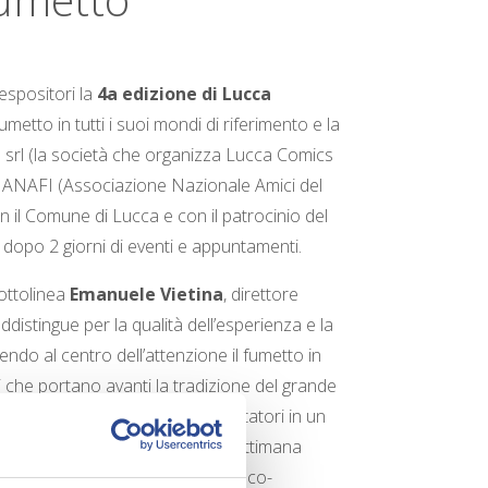
espositori la
4a edizione di Lucca
metto in tutti i suoi mondi di riferimento e la
a srl (la società che organizza Lucca Comics
d ANAFI (Associazione Nazionale Amici del
on il Comune di Lucca e con il patrocinio del
 dopo 2 giorni di eventi e appuntamenti.
sottolinea
Emanuele Vietina
, direttore
distingue per la qualità dell’esperienza e la
ndo al centro dell’attenzione il fumetto in
ori che portano avanti la tradizione del grande
unità di scoperta offerte ai visitatori in un
fficienti in cui passare un fine settimana
associazioni del fumetto e del gioco-