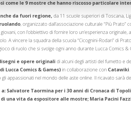
sì come le 9 mostre che hanno riscosso particolare inte
 anche da fuori regione,
da 11 scuole superiori di Toscana, Li
ruolando
, organizzato dall’associazione culturale “Più Prato” 
 giovani, con l’obbiettivo di fornire loro un’esperienza originale, a
uolo. A vincere la squadra della scuola “Cicognini-Rodari” di Prato, 
l gioco di ruolo che si svolge ogni anno durante Lucca Comics 
disegni e opere originali
di alcuni degli artisti del fumetto e d
 di Lucca Comics & Games)
in collaborazione con
Catawiki
li appassionati nel mondo delle aste online. Il ricavato sarà 
 a:
Salvatore Taormina
per i 30 anni di Cronaca di Topol
i di una vita da espositore alle mostre;
Maria Pacini Fazz