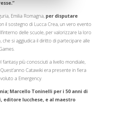
resse.”
guria, Emilia Romagna,
per disputare
con il sostegno di Lucca Crea, un vero evento
ll’interno delle scuole, per valorizzare la loro
che si aggiudica il diritto di partecipare alle
& Games.
el fantasy più conosciuti a livello mondiale,
. Quest’anno Catawiki era presente in fiera
devoluto a Emergency.
inia;
Marcello Toninelli
per i 50 anni di
i
, editore lucchese, e al maestro