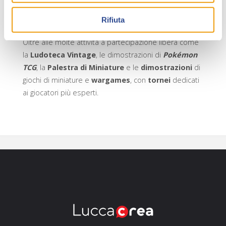
collaborazione con le associazioni e dedicati ai
Rifiuta
giocatori di ogni età ed esperienza.
Oltre alle molte attività a partecipazione libera come
la
Ludoteca Vintage
, le dimostrazioni di
Pokémon
TCG
, la
Palestra di Miniature
e le
dimostrazioni
di
giochi di miniature e
wargames
, con
tornei
dedicati
ai giocatori più esperti.