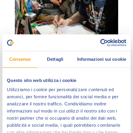
Consenso
Dettagli
Informazioni sui cookie
Lucca Collezionando è il momento migliore per
inseguire le proprie passioni, condividerle con la
Questo sito web utilizza i cookie
famiglia e gli amici, di tutte le età, per passare un
weekend in un contesto accogliente e rilassato. È il
Utilizziamo i cookie per personalizzare contenuti ed
luogo ideale per completare la propria collezione di
annunci, per fornire funzionalità dei social media e per
fumetti, figurine e collectibles
, trovare le ultime
analizzare il nostro traffico. Condividiamo inoltre
novità editoriali
e incontrare i propri
artisti e
informazioni sul modo in cui utilizzi il nostro sito con i
artiste
preferiti, tra
grandi autori e giovani talenti
,
nostri partner che si occupano di analisi dei dati web,
con spazi dove esplorare tutte le sfumature della
pubblicità e social media, i quali potrebbero combinarle
con altre informazioni che hai fornito loro o che hanno
Nona Arte come il
Paladedicando
, l’
Artist Alley
e la