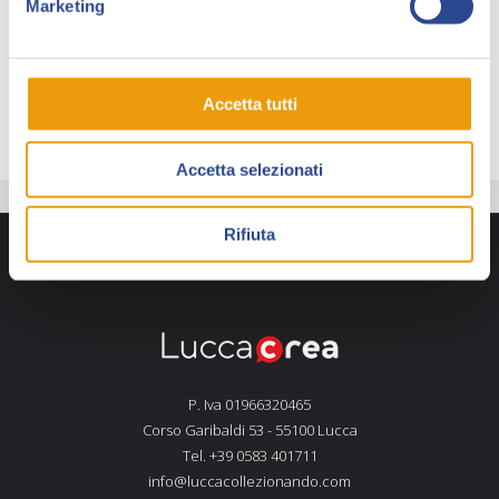
Vincenzo Sarno (Bonelli)
Marketing
Marco Schiavone (J-Pop BD)
Emanuele Di Giorgi (Tunuè )
Gianmarco Fumasoli (Bugs Comics)
Accetta tutti
Accetta selezionati
Rifiuta
P. Iva 01966320465
Corso Garibaldi 53 - 55100 Lucca
Tel. +39 0583 401711
info@luccacollezionando.com