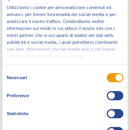
Utilizziamo i cookie per personalizzare contenuti ed
annunci, per fornire funzionalità dei social media e per
analizzare il nostro traffico. Condividiamo inoltre
informazioni sul modo in cui utilizzi il nostro sito con i
nostri partner che si occupano di analisi dei dati web,
pubblicità e social media, i quali potrebbero combinarle
con altre informazioni che hai fornito loro o che hanno
raccolto dal tuo utilizzo dei loro servizi.
Il giorno sabato 2 aprile dalle 14,00 alle 15,30 in Sala
Incontri Collezionando, si svolgerà una live Twitch del
Selezione
Necessari
format “Lockdown Calling” a cura dei Paguri ” Daniele
del
consenso
Caluri ed Emiliano Pagani.
Preferenze
Il titolo sarà “Nuvole sul Fumetto” e tratterà
dell’attuale situazione dell’Editoria del Fumetto.
Interverranno:
Statistiche
Tito Faraci (Feltrinelli)