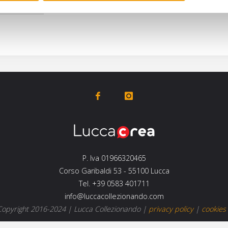
P. Iva 01966320465
Corso Garibaldi 53 - 55100 Lucca
Tel. +39 0583 401711
info@luccacollezionando.com
opyright 2016-2024 |
Lucca Collezionando
|
privacy policy
|
cookies 