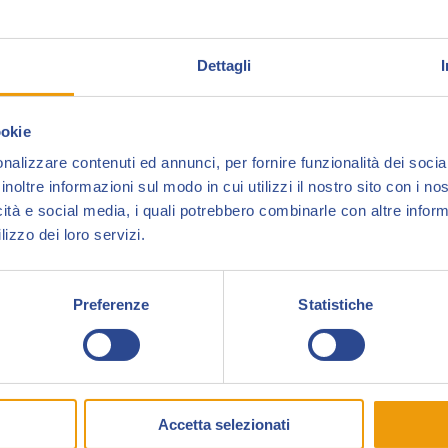
Dettagli
Luciano Costarelli
, fumettista e art director
toscana
Collezionare
.
ookie
Terminata la Scuola di Arte Applicata all’Industr
nalizzare contenuti ed annunci, per fornire funzionalità dei socia
lavorare nel 1990 come colorista per
Il Corrie
inoltre informazioni sul modo in cui utilizzi il nostro sito con i n
icità e social media, i quali potrebbero combinarle con altre inform
(Edizioni Eden, Masters Edizioni, Star Comics, 
lizzo dei loro servizi.
TV, RCS ) e
pubblicità
.
Dopo cinque anni a
Il Corriere della Sera
com
Preferenze
Statistiche
passato nel settore Licensing con le sue Lami
fumetti per tra cui Cagliostro E-press, Cronaca 
Comics, Priuli & Verlucca. Dal 2022 ha iniziato
Luciano Costarelli è ospite di Collezionando 2
Accetta selezionati
Topolinia
.