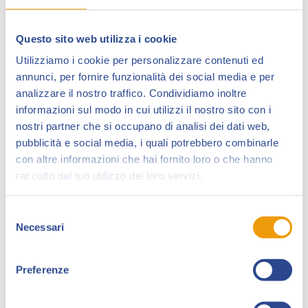
Questo sito web utilizza i cookie
Utilizziamo i cookie per personalizzare contenuti ed
annunci, per fornire funzionalità dei social media e per
analizzare il nostro traffico. Condividiamo inoltre
informazioni sul modo in cui utilizzi il nostro sito con i
nostri partner che si occupano di analisi dei dati web,
pubblicità e social media, i quali potrebbero combinarle
Manuela Soriani
, classe 1979, nel 2007 esordisce su
con altre informazioni che hai fornito loro o che hanno
Jonathan Steele
(Star Comics), e per lo stesso editore
raccolto dal tuo utilizzo dei loro servizi.
disegna storie di
Agenzia Incantesimi
e
Rourke
. Nel
2010 lascia temporaneamente il fumetto e si
Selezione
reinventa come illustratrice di libri per l’infanzia
Necessari
del
all’estero.
consenso
Ma il fumetto la reclama, e nel 2015, assieme
Preferenze
all’amica e collega Francesca Da Sacco, fonda il
collettivo che nel 2020 diventa l’Associazione