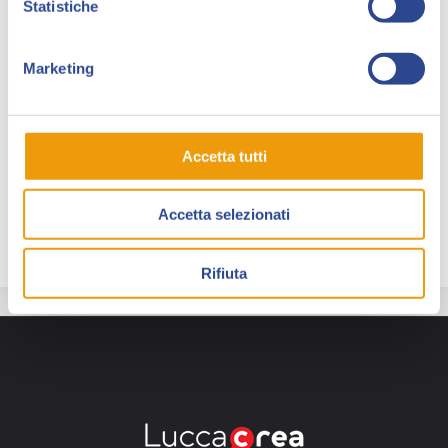
Statistiche
Culturale
Awe Edizioni
. Per Awe illustra il libro
Butterflies Tales
e realizza, ancora in combo con
Francesca Da Sacco, la serie a fumetti
Samsara
.
Marketing
Per gli
Stati Uniti
disegna la miniserie
Girls Heist Out
di Rob Wieland (Darby Pop 2022) e la serie tuttora in
lavorazione
Catscension
. Lavora anche come
Accetta tutti
illustratrice di libri romance
e mafia romance per
l’Italia e all’estero.
Accetta selezionati
Rifiuta