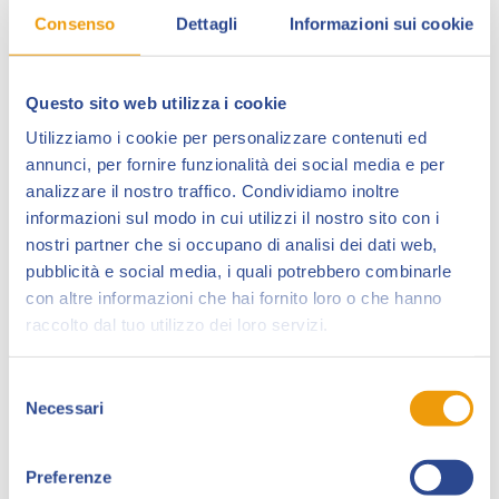
dopo essersi diplomato come geometra lascia gli
Consenso
Dettagli
Informazioni sui cookie
studi tecnici e si dedica al disegno. Nel 2009
partecipa a un workshop organizzato a Lucca in
concomitanza di Lucca Comics & Games tenutosi da
Questo sito web utilizza i cookie
Giuseppe Di Bernardo
e da
Lorenzo Bartoli
, con
Utilizziamo i cookie per personalizzare contenuti ed
cui collaborerà in seguito alla creazione del webcomic
annunci, per fornire funzionalità dei social media e per
“Shut Up and Fold”.
analizzare il nostro traffico. Condividiamo inoltre
Successivamente si dedica alla creazione di un
informazioni sul modo in cui utilizzi il nostro sito con i
portfolio da presentare agli editor Marvel e DC;
nostri partner che si occupano di analisi dei dati web,
tramite C.B. Cebulski, talent scout di
Marvel Comics
,
pubblicità e social media, i quali potrebbero combinarle
con altre informazioni che hai fornito loro o che hanno
ha avuto i primi contatti con il mondo del fumetto
raccolto dal tuo utilizzo dei loro servizi.
disegnando tavole di prova di Wolverine e Black
Widow.
Selezione
Nel 2016 viene contattato da Roberto Recchioni,
Necessari
del
curatore di
“Dylan Dog”
, che gli propone di realizzare
consenso
una cover per la serie “Color Fest”, dando il via alla
Preferenze
sua carriera professionistica.