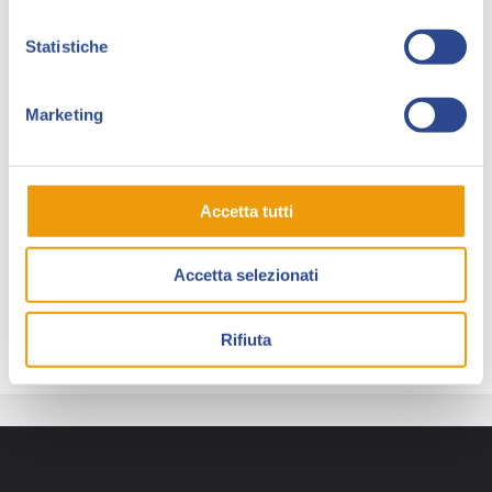
Dopo la pubblicazione dell’albo, nel 2017 prende
Statistiche
parte a nuovi progetti, tra cui l’universo condiviso
dell’
Editoriale Cosmo
per cui firma le copertine della
miniserie “Caput Mundi”.
Marketing
Nello stesso anno diventa copertinista ufficiale della
serie annuale “Dylan Dog Special” per Sergio Bonelli
Editore, firma le variant cover sempre di “Dylan Dog”
Accetta tutti
per la Epicenter Comics destinate al mercato
americano e inizia la collaborazione con
Scuderia
Accetta selezionati
Ferrari
, illustrando insieme a altri artisti i manifesti
per i Gran Premi del mondiale di F1.
Rifiuta