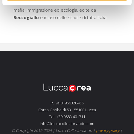
È autore anche “fiabe di impegno civile” su temi quali
mafia, immigrazione ed ecologia, edite da
Beccogiallo
e in uso nelle scuole di tutta Italia.
P. Iva 01966320465
Corso Garibaldi 53 - 55100 Lucca
Tel. +39 0583 401711
info@luccacollezionando.com
© Copyright 2016-2024 |
Lucca Collezionando
|
privacy policy
|