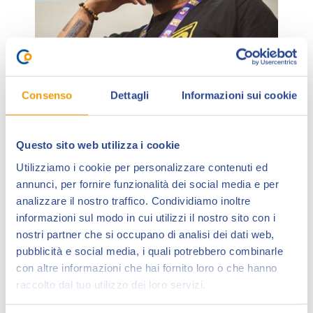
Consenso
Dettagli
Informazioni sui cookie
Questo sito web utilizza i cookie
Giornalista, scrittore, nonché editor per
Panini
Utilizziamo i cookie per personalizzare contenuti ed
Comics
dal 2009,
Marco Rizzo
è tra gli autori italiani
annunci, per fornire funzionalità dei social media e per
di punta nel filone del “graphic journalism”.
analizzare il nostro traffico. Condividiamo inoltre
Tra i pochissimi sceneggiatori non anglosassoni al
informazioni sul modo in cui utilizzi il nostro sito con i
nostri partner che si occupano di analisi dei dati web,
lavoro per
Marvel
, ha scritto fumetti di Spider-Man
pubblicità e social media, i quali potrebbero combinarle
(
The New Adventures of Spider-Man
, con Steve Foxe,
con altre informazioni che hai fornito loro o che hanno
Claudio Sciarrone e altri) e dei “mini-comics” di
raccolto dal tuo utilizzo dei loro servizi.
Deadpool (disegnati di Matteo Lolli) per l’album di
figurine ufficiale del 2024.