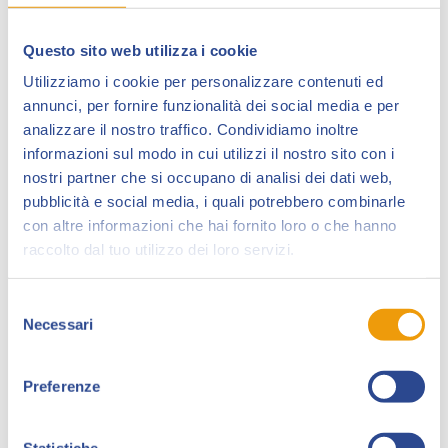
Questo sito web utilizza i cookie
Utilizziamo i cookie per personalizzare contenuti ed
annunci, per fornire funzionalità dei social media e per
analizzare il nostro traffico. Condividiamo inoltre
informazioni sul modo in cui utilizzi il nostro sito con i
nostri partner che si occupano di analisi dei dati web,
“Majo” Mario Rossi
(Brescia, 1963) è un fumettista
pubblicità e social media, i quali potrebbero combinarle
con altre informazioni che hai fornito loro o che hanno
da tratto realistico.
raccolto dal tuo utilizzo dei loro servizi.
Esordisce nel 1991 con
Full Moon Project
. Disegna in
seguito per
L’Intrepido
e
Lazarus Ledd
.
Selezione
Necessari
del
Nel 1995 è fra i creatori della serie di fantascienza
consenso
Hammer
.
Preferenze
Dal 1997 realizza numerosi albi per la serie
Dampyr
della
Bonelli
. Ha pubblicato in Francia per
Soleil
e
Glenat
.
Statistiche