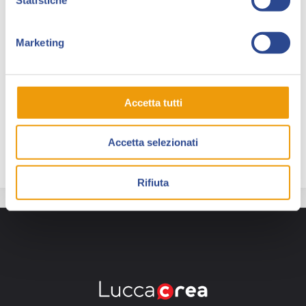
Nel 2018 disegna un
Tex Speciale
–
I rangers di
Finnegan
e, in seguito, sempre per Bonelli, scrive e
Marketing
disegna due storie su
Color Tex
.
Attualmente collabora con la serie
Dampyr
e
Tex
.
Accetta tutti
Mario Rossi è ospite di Collezionando in
collaborazione con
Gruppo FB Tex Willer 2011
.
Accetta selezionati
Rifiuta