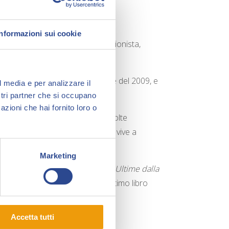
Informazioni sui cookie
e del 1985. Giornalista professionista,
 l’
Unità
.
dal primo numero, nel settembre del 2009, e
l media e per analizzare il
memoranda
.
ostri partner che si occupano
azioni che hai fornito loro o
in circolazione, ha ricevuto due volte
a Forte dei Marmi
. Attualmente vive a
vo.
Marketing
accio
, il suo ultimo
webcomic
è
Ultime dalla
 su
www.natangelo.it
. Il suo ultimo libro
izzoli
nel 2024.
Accetta tutti