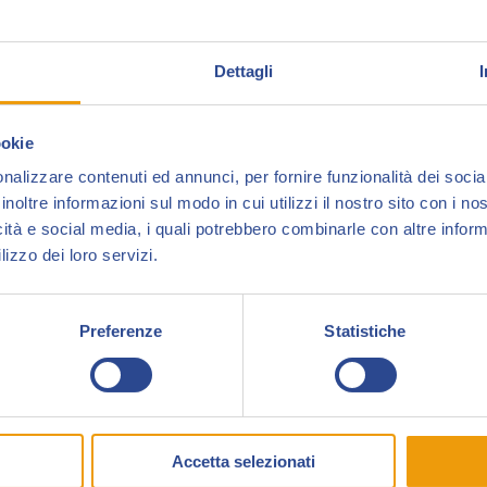
Dettagli
Mario Natangelo
è nato a Napoli nel dicembr
esordisce come vignettista satirico nel 2007 con
ookie
Disegna ogni giorno per il
Fatto Quotidiano
nalizzare contenuti ed annunci, per fornire funzionalità dei socia
ha collaborato per diversi anni con
Linus
e
S
inoltre informazioni sul modo in cui utilizzi il nostro sito con i n
icità e social media, i quali potrebbero combinarle con altre inform
Considerato il vignettista satirico più caustico 
lizzo dei loro servizi.
il
Premio Internazionale di Satira Politic
Roma, dove a volte va in giro con un cane catti
Preferenze
Statistiche
Dopo
Ora dove sei?, Somewhere in Italy e Ghi
Terra – Un vignettista in Patagonia
, pubblicato
è
Cenere – Appunti da un lutto
pubblicato da
R
Accetta selezionati