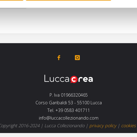
P. Iva 01966320465
Corso Garibaldi 53 - 55100 Lucca
Tel. +39 0583 401711
info@luccacollezionando.com
opyright 2016-2024 |
Lucca Collezionando
|
privacy policy
|
cookies 