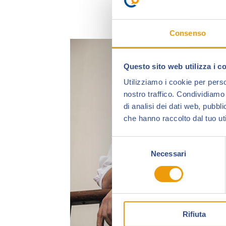
Consenso
Questo sito web utilizza i c
Utilizziamo i cookie per perso
nostro traffico. Condividiamo 
di analisi dei dati web, pubbl
che hanno raccolto dal tuo uti
Selezione
Necessari
del
consenso
Rifiuta