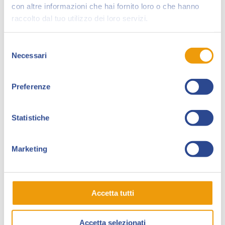
con altre informazioni che hai fornito loro o che hanno
Editore
sulle pagine del neonato
Dampyr
, serie per
raccolto dal tuo utilizzo dei loro servizi.
cui lavora ancora attualmente.
Dal 2006 inizia anche la collaborazione con la casa
Selezione
editrice belga
Dupuis
, per la quale realizza il secondo
Necessari
del
volume della serie
Bunker
, uscito nel gennaio 2008, a
consenso
cui faranno seguito altri 4 volumi.
Preferenze
Con lo scrittore
Pietro Gandolfi
ha dato vita alla
serie autoprodotta
The Noise
, in collaborazione con
Statistiche
l’associazione culturale
Oraprocomics
di Piacenza.
Ha pubblicato nel 2017 per la belga
Casterman
la
Marketing
serie
William Adams: Samurai
e sempre nello stesso
anno ancora con Dupuis
Ni Terre Ni Mer
di Olivier
Megatone. Ha collaborato anche a uno speciale
di
Dampyr
uscito a Lucca Comics 2018
Il santo venuto
Accetta tutti
dall’Irlanda
, scritto da Mauro Boselli.
Accetta selezionati
Nel 2018 con Simone Tansini, per la 40GB Edizioni di