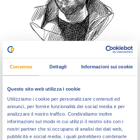
Consenso
Dettagli
Informazioni sui cookie
Nicola Genzianella
nasce a Milano nel 1967 e si
diploma alla Scuola del Fumetto di Milano nel 1989.
Dopo esperienze in campo pubblicitario e con
Questo sito web utilizza i cookie
diverse case editrici (Universo, De Agostini, Xenia), dal
Utilizziamo i cookie per personalizzare contenuti ed
1998 approda a
Il Giornalino
(
San Paolo
) con la
annunci, per fornire funzionalità dei social media e per
serie
Jobhel
, a cui faranno seguito le storie di Giovanni
analizzare il nostro traffico. Condividiamo inoltre
XXIII, di San Valentino e quella delle
Olimpiadi
informazioni sul modo in cui utilizzi il nostro sito con i
Moderne
.
nostri partner che si occupano di analisi dei dati web,
Sempre nel 1998, arriva alla
Sergio Bonelli
pubblicità e social media, i quali potrebbero combinarle