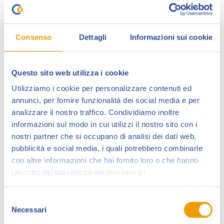
Consenso
Dettagli
Informazioni sui cookie
Questo sito web utilizza i cookie
Utilizziamo i cookie per personalizzare contenuti ed
annunci, per fornire funzionalità dei social media e per
Nicola Perugini
nasce a Città di Castello (PG) nel
analizzare il nostro traffico. Condividiamo inoltre
1973, ma vive e lavora a Roma da sempre. Si dedica
informazioni sul modo in cui utilizzi il nostro sito con i
all’arte illustrata da autodidatta e, dopo un periodo di
nostri partner che si occupano di analisi dei dati web,
lavoro come animatore presso diversi studi romani,
pubblicità e social media, i quali potrebbero combinarle
con altre informazioni che hai fornito loro o che hanno
si dedica all’illustrazione per bambini e ragazzi presso
raccolto dal tuo utilizzo dei loro servizi.
la casa editrice
Era Nuova
di Perugia.
La sua grande passione, però, è il fumetto come arte
Selezione
sequenziale: realizza per
Regulus
il progetto
Necessari
del
Metamorfex
. Successivamente entra nella casa
consenso