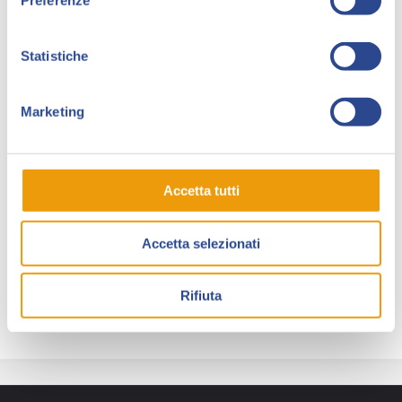
Preferenze
Nel 2021 è uscito il volume
Oscura Ossessione
, su
testi di Gianfranco Staltari (Cut-Up Publishing). Sempre
Statistiche
per
Cut–Up Publishing
nel 2022 ha pubblicato
Mini
Fiabe e altre Storie
.
Marketing
Nel 2023 ha disegnato la biografia a fumetti di
Janis
Joplin
(Inkiostro) e ha collaborato come disegnatore
e copertinista alla testata
The Professor
.
Accetta tutti
Attualmente collabora con realtà editoriali estere e
illustra
cover
per libri e dischi.
Accetta selezionati
Paolo Massagli è ospite di Collezionando in
collaborazione con
Cut-Up Publishing
.
Rifiuta