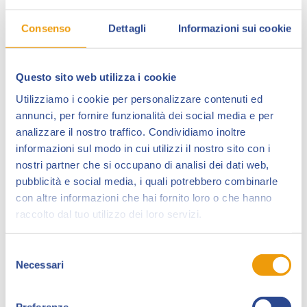
Consenso
Dettagli
Informazioni sui cookie
Questo sito web utilizza i cookie
Utilizziamo i cookie per personalizzare contenuti ed
annunci, per fornire funzionalità dei social media e per
analizzare il nostro traffico. Condividiamo inoltre
Paolo Massagli
, disegnatore e autore di fumetti, ha
informazioni sul modo in cui utilizzi il nostro sito con i
pubblicato
Alice nel Paese degli Orrori
e
OZ
.
nostri partner che si occupano di analisi dei dati web,
pubblicità e social media, i quali potrebbero combinarle
Nel 2017 ha scritto e disegnato la storia dell’albo
con altre informazioni che hai fornito loro o che hanno
speciale della serie cult
The Cannibal Family
creata da
raccolto dal tuo utilizzo dei loro servizi.
Stefano Fantelli e Rossano Piccioni (
Inkiostro
).
A Lucca Comics 2018 ha presentato la sua graphic
Selezione
novel
Come un insetto
, opera che gli ha fruttato la
Necessari
del
candidatura come miglior autore unico italiano al
consenso
Treviso Comic Book Festival.