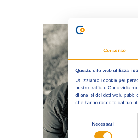
Consenso
Questo sito web utilizza i c
Utilizziamo i cookie per perso
nostro traffico. Condividiamo 
di analisi dei dati web, pubbl
che hanno raccolto dal tuo uti
Selezione
Necessari
del
consenso