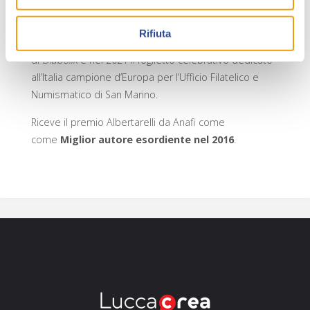
ufficiali
Sergio Bonelli Editore
e Astorina.
Rifiuta
Nel 2019 disegna il foglietto filatelico e i francobolli
di
Diabolik
e nel 2021 il foglietto celebrativo dedicato
all’Italia campione d’Europa per l’Ufficio Filatelico e
Numismatico di San Marino.
Riceve il premio Albertarelli da Anafi come
come
Miglior autore esordiente nel 2016
.