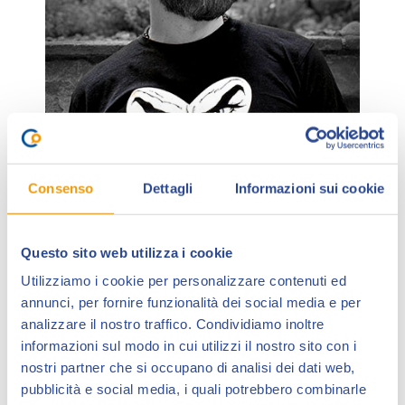
Consenso
Dettagli
Informazioni sui cookie
Riccardo Nunziati
(Firenze, 1974) è fumettista e
illustratore.
Questo sito web utilizza i cookie
Attualmente in forze alla casa editrice
Astorina
, ha
lavorato a 15 albi della serie inedita di
Diabolik
e
Utilizziamo i cookie per personalizzare contenuti ed
annunci, per fornire funzionalità dei social media e per
al
Grande Diabolik
1-2021, 1-2023, 1-2019, di cui
analizzare il nostro traffico. Condividiamo inoltre
realizza sia le copertine che la storia interna. Cura
informazioni sul modo in cui utilizzi il nostro sito con i
l’immagine per la mostra
Diabolika
al Museo del
nostri partner che si occupano di analisi dei dati web,
cinema di Torino dedicata ai 60 anni del Re del
pubblicità e social media, i quali potrebbero combinarle
Terrore, folder filatelici e cartoline per Poste Italiane.