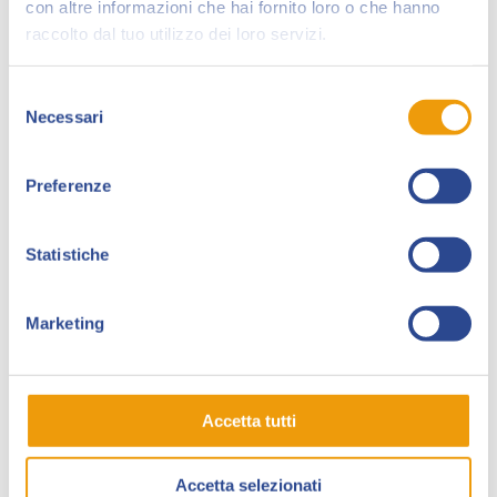
con altre informazioni che hai fornito loro o che hanno
Ha curato tutti gli
albi celebrativi dei 60 anni di Eva
raccolto dal tuo utilizzo dei loro servizi.
Kant e Diabolik
, i fuoriserie legati alla trilogia
cinematografica, Bulgari, Trenitalia, allestimenti La
Selezione
Rinascente Duomo Milano e Roma, Mondadori, Hard
Necessari
del
Rock Cafè, Ravensburger ecc.
consenso
Realizza il
murales di
Diabolik
ad Addis Abeba in
Preferenze
collaborazione col Ministero degli Esteri, il fuoriserie
per Trenord dedicato alle sorelle Giussani e la
Statistiche
mostra personali dedicate a Eva per Etna Comics.
Tra le sue pubblicazioni
L’Insonne
per Edizioni
Marketing
Arcadia,
Davvero
di Paola Barbato per
Star
Comics
;
Unico indizio le scarpe da tennis
e
Don
Camillo
per
ReNoir Comics
.
Accetta tutti
Sue varie illustrazioni e storie brevi dedicate a
Dylan
Dog
e
Diabolik
per copertine, portfolii, locandine,
Accetta selezionati
giochi in scatola, album Panini, fanzine e cataloghi