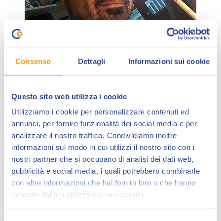
Consenso
Dettagli
Informazioni sui cookie
Questo sito web utilizza i cookie
Riccardo Pieruccini
, classe 1979, conosciuto con lo
Utilizziamo i cookie per personalizzare contenuti ed
pseudonimo Ruggine sui social, inizia la sua attività
annunci, per fornire funzionalità dei social media e per
con la vittoria nel 2001 nel prestigioso concorso
analizzare il nostro traffico. Condividiamo inoltre
Pierlambicchi di Prato per fumettisti esordienti.In
informazioni sul modo in cui utilizzi il nostro sito con i
seguito vincerà altri concorsi (Lanciano 2004) e otterrà
nostri partner che si occupano di analisi dei dati web,
numerosi piazzamenti.
pubblicità e social media, i quali potrebbero combinarle
con altre informazioni che hai fornito loro o che hanno
La sua carriera comprende l’attività di fumettista (
Star
raccolto dal tuo utilizzo dei loro servizi.
Comics, Shockdom, Mondadori, Marvel
),
illustratore (la serie
Bang Dice Game
per la
DV