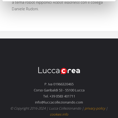
a tema robot nipponici
Robot Madness
con il collega
Daniele Rudoni.
P. Iva 01966320465
Corso Garibaldi 53 - 55100 Lucca
Tel. +39 0583 401711
info@luccacollezionando.com
© Copyright 2016-2024 |
Lucca Collezionando
|
privacy policy
|
cookies info