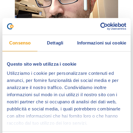
Consenso
Dettagli
Informazioni sui cookie
Questo sito web utilizza i cookie
Riccardo Pieruccini
, classe 1979, conosciuto con lo
pseudonimo
Ruggine
sui social, inizia la sua attività
Utilizziamo i cookie per personalizzare contenuti ed
annunci, per fornire funzionalità dei social media e per
con la vittoria nel 2001 nel prestigioso concorso
analizzare il nostro traffico. Condividiamo inoltre
Pierlambicchi di Prato per fumettisti esordienti.In
informazioni sul modo in cui utilizzi il nostro sito con i
seguito vincerà altri concorsi (Lanciano 2004) e otterrà
nostri partner che si occupano di analisi dei dati web,
numerosi piazzamenti.
pubblicità e social media, i quali potrebbero combinarle
La sua carriera comprende l’attività di fumettista (
Star
con altre informazioni che hai fornito loro o che hanno
Comics, Shockdom, Mondadori, Marvel
),
raccolto dal tuo utilizzo dei loro servizi.
illustratore (la serie
Bang Dice Game
per la
DV