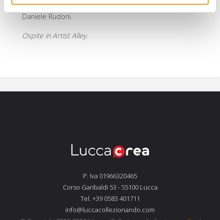
a tema robot nipponici
Robot Madness
con il collega
Daniele Rudoni.
Ospite in Artist Alley.
P. Iva 01966320465
Corso Garibaldi 53 - 55100 Lucca
Tel. +39 0583 401711
info@luccacollezionando.com