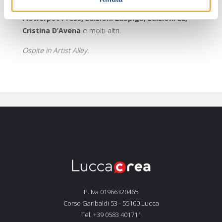
Salani Editore, PIEMME Mondadori, Rusconi Libri,
Flowerpot Press, Edizioni LaSpiga, Edizioni EL,
Cristina D’Avena
e molti altri.
Ospite in Artist Alley.
P. Iva 01966320465
Corso Garibaldi 53 - 55100 Lucca
Tel. +39 0583 401711