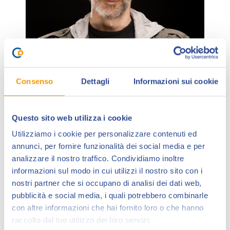
Consenso
Dettagli
Informazioni sui cookie
Roberto Irace
è nato a Napoli giusto in tempo per
Questo sito web utilizza i cookie
vedere il primo uomo sulla luna. Si occupa di
Utilizziamo i cookie per personalizzare contenuti ed
illustrazione, grafica e progettazione.
annunci, per fornire funzionalità dei social media e per
analizzare il nostro traffico. Condividiamo inoltre
Umano per nascita ma gatto per diritto, vive come
informazioni sul modo in cui utilizzi il nostro sito con i
loro dormendo tutto il giorno e cercando angoli caldi
nostri partner che si occupano di analisi dei dati web,
per la casa dove potersi stendere e magari
pubblicità e social media, i quali potrebbero combinarle
disegnare cose. Ancora non ha imparato ad
con altre informazioni che hai fornito loro o che hanno
acchiappare le lucertole però. Nella sua casa i libri
raccolto dal tuo utilizzo dei loro servizi.
sono i muri e i fumetti fanno da tetto. Quando può, si