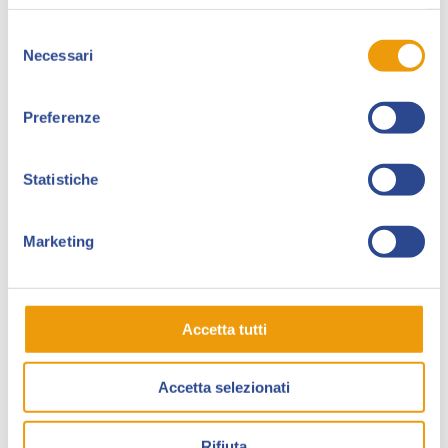
diverte a spettinare i gatti.
Selezione
Non gli piace il pesce, proprio no! Se n’è fatto una
Necessari
del
ragione tanto tempo fa. Per compensare mangia
consenso
tanta pizza!
Preferenze
Una volta all’anno fa il
Direttore Artistico
dove
appende disegni e cornici storte in giro per Lucca
Statistiche
Comics & Games.
Ha vinto la prima edizione del
Premio per
Marketing
Pierlambicchi di Prato
e una volta è stato
selezionato dalla Fiera del Libro per Ragazzi di
Bologna per il suo Annual.
Accetta tutti
Quando non fa cose da adulto, si sbuccia le ginocchia
sui pattini e si diverte a far fuori orde di zombie con
Accetta selezionati
gli amici.
Negli ultimi anni ha realizzato libri e altro con
Sabir,
Rifiuta